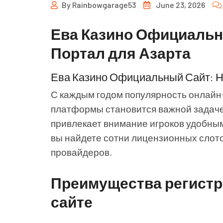
By
Rainbowgarage53
June 23, 2026
Ева Казино Официаль
Портал для Азарта
Ева Казино Официальный Сайт: 
С каждым годом популярность онлайн-
платформы становится важной задач
привлекает внимание игроков удобны
вы найдете сотни лицензионных слотов
провайдеров.
Преимущества регистр
сайте