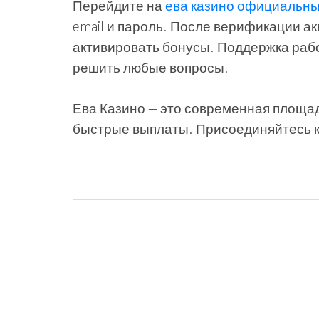
Перейдите на
ева казино официальны
email и пароль. После верификации а
активировать бонусы. Поддержка работ
решить любые вопросы.
Ева Казино — это современная площадк
быстрые выплаты. Присоединяйтесь к 