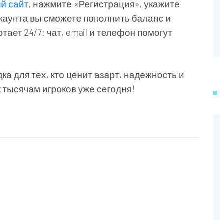
й сайт
, нажмите «Регистрация», укажите
ккаунта вы сможете пополнить баланс и
ает 24/7: чат, email и телефон помогут
а для тех, кто ценит азарт, надежность и
тысячам игроков уже сегодня!