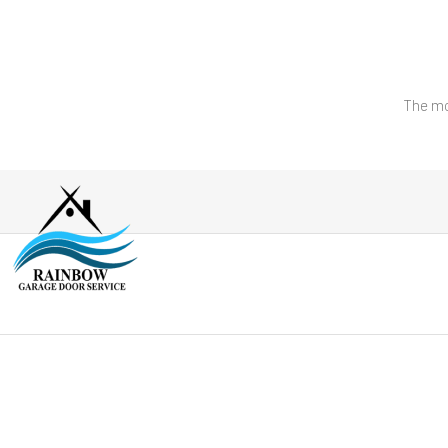
The mo