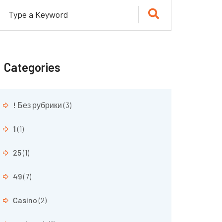
Categories
! Без рубрики
(3)
1
(1)
25
(1)
49
(7)
Casino
(2)