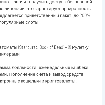
ино — значит получить доступ к безопасной
по лицензии, что гарантирует прозрачность
едлагается приветственный пакет: до 200%
 популярные слоты.
оматы (Starburst, Book of Dead) – 🃏 Рулетку,
 дилерами
рамма лояльности: еженедельные кэшбэки,
ми. Пополнение счета и вывод средств
ектронные кошельки и криптовалюты.