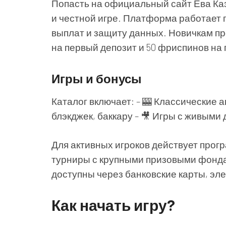
Попасть на официальный сайт Ева Каз
и честной игре. Платформа работает 
выплат и защиту данных. Новичкам пр
на первый депозит и 50 фриспинов на
Игры и бонусы
Каталог включает: – 🎰 Классические авт
блэкджек, баккару – 🎥 Игры с живыми
Для активных игроков действует прог
турниры с крупными призовыми фонда
доступны через банковские карты, эл
Как начать игру?