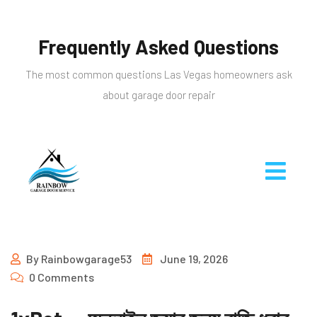
Frequently Asked Questions
The most common questions Las Vegas homeowners ask
about garage door repair
By
Rainbowgarage53
June 19, 2026
0 Comments