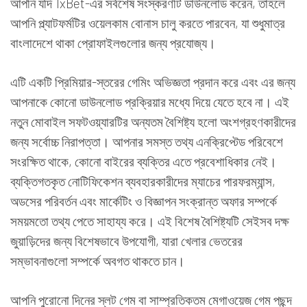
আপনি যদি 1xBet-এর সর্বশেষ সংস্করণটি ডাউনলোড করেন, তাহলে
আপনি প্ল্যাটফর্মটির ওয়েলকাম বোনাস চালু করতে পারবেন, যা শুধুমাত্র
বাংলাদেশে থাকা প্রোফাইলগুলোর জন্য প্রযোজ্য।
এটি একটি প্রিমিয়ার-স্তরের গেমিং অভিজ্ঞতা প্রদান করে এবং এর জন্য
আপনাকে কোনো ডাউনলোড প্রক্রিয়ার মধ্যে দিয়ে যেতে হবে না। এই
নতুন মোবাইল সফটওয়্যারটির অন্যতম বৈশিষ্ট্য হলো অংশগ্রহণকারীদের
জন্য সর্বোচ্চ নিরাপত্তা। আপনার সমস্ত তথ্য এনক্রিপ্টেড পরিবেশে
সংরক্ষিত থাকে, কোনো বাইরের ব্যক্তির এতে প্রবেশাধিকার নেই।
ব্যক্তিগতকৃত নোটিফিকেশন ব্যবহারকারীদের ম্যাচের পারফরম্যান্স,
অডসের পরিবর্তন এবং মার্কেটিং ও বিজ্ঞাপন সংক্রান্ত অফার সম্পর্কে
সময়মতো তথ্য পেতে সাহায্য করে। এই বিশেষ বৈশিষ্ট্যটি সেইসব দক্ষ
জুয়াড়িদের জন্য বিশেষভাবে উপযোগী, যারা খেলার ভেতরের
সম্ভাবনাগুলো সম্পর্কে অবগত থাকতে চান।
আপনি পুরোনো দিনের স্লট গেম বা সাম্প্রতিকতম মেগাওয়েজ গেম পছন্দ