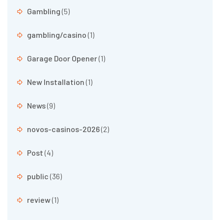
Gambling
(5)
gambling/casino
(1)
Garage Door Opener
(1)
New Installation
(1)
News
(9)
novos-casinos-2026
(2)
Post
(4)
public
(36)
review
(1)