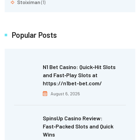
Stoiximan
(1)
Popular Posts
N1 Bet Casino: Quick‑Hit Slots
and Fast‑Play Slots at
https://n1bet-bet.com/
August 6, 2026
SpinsUp Casino Review:
Fast‑Packed Slots and Quick
Wins