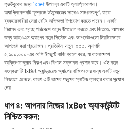
ফ্রুটবুকের জন্য
1xbet
উপলব্ধ একটি অ্যাপ্লিকেশন।
অ্যাপ্লিকেশনটি ক্ষুদ্রতম উইন্ডোজের সাথেও সামঞ্জস্যপূর্ণ, যাতে
ব্যবহারকারীরা সেরা বেটিং অভিজ্ঞতা উপভোগ করতে পারেন। একটি
নিরাপদ এবং স্বচ্ছ পরিবেশে আনন্দ উপভোগ করতে এবং জিততে, আপনার
জন্য আইওএস অ্যাপের নতুন সিস্টেম এবং আপডেটগুলো নিয়মিতভাবে
আপডেট করা প্রয়োজন। প্রতিদিন, নতুন 1xBet অ্যাপটি
৫,১০০,০০০-এর বেশি ইভেন্টে বাজি গ্রহণ করে, যা বাংলাদেশে
ব্যক্তিগত জুয়ার বিকল্প এবং বিশাল সম্ভাবনা প্রদান করে। এই নতুন
সংস্করণটি 1xBet অ্যান্ড্রয়েড অ্যাপের বাজিগরদের জন্য একটি নতুন
নিশ্চয়তা এনেছে, কারণ এটি তাদের পছন্দের স্লাইড ব্যবহার করার সুযোগ
দেয়।
ধাপ ৪: আপনার নিজের 1xBet অ্যাকাউন্টটি
নিশ্চিত করুন;