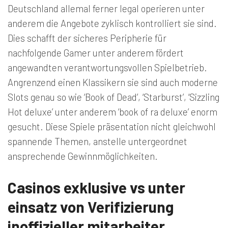
Deutschland allemal ferner legal operieren unter
anderem die Angebote zyklisch kontrolliert sie sind.
Dies schafft der sicheres Peripherie für
nachfolgende Gamer unter anderem fördert
angewandten verantwortungsvollen Spielbetrieb.
Angrenzend einen Klassikern sie sind auch moderne
Slots genau so wie ‘Book of Dead’, ‘Starburst’, ‘Sizzling
Hot deluxe’ unter anderem ‘book of ra deluxe’ enorm
gesucht. Diese Spiele präsentation nicht gleichwohl
spannende Themen, anstelle untergeordnet
ansprechende Gewinnmöglichkeiten.
Casinos exklusive vs unter
einsatz von Verifizierung
inoffizieller mitarbeiter