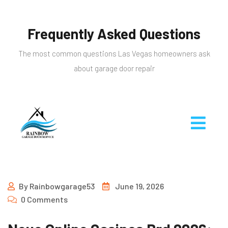
Frequently Asked Questions
The most common questions Las Vegas homeowners ask
about garage door repair
By
Rainbowgarage53
June 19, 2026
0 Comments