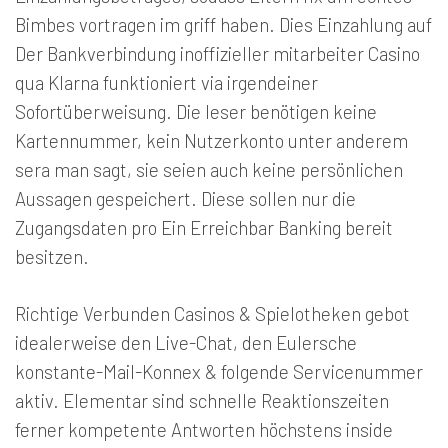
Bimbes vortragen im griff haben. Dies Einzahlung auf
Der Bankverbindung inoffizieller mitarbeiter Casino
qua Klarna funktioniert via irgendeiner
Sofortüberweisung. Die leser benötigen keine
Kartennummer, kein Nutzerkonto unter anderem
sera man sagt, sie seien auch keine persönlichen
Aussagen gespeichert. Diese sollen nur die
Zugangsdaten pro Ein Erreichbar Banking bereit
besitzen.
Richtige Verbunden Casinos & Spielotheken gebot
idealerweise den Live-Chat, den Eulersche
konstante-Mail-Konnex & folgende Servicenummer
aktiv. Elementar sind schnelle Reaktionszeiten
ferner kompetente Antworten höchstens inside