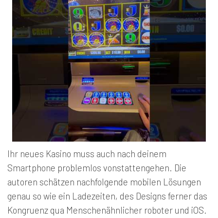
Ihr neues Kasino muss auch nach deinem
Smartphone problemlos vonstattengehen. Die
autoren schätzen nachfolgende mobilen Lösungen
genau so wie ein Ladezeiten, des Designs ferner das
Kongruenz qua Menschenähnlicher roboter und iOS.