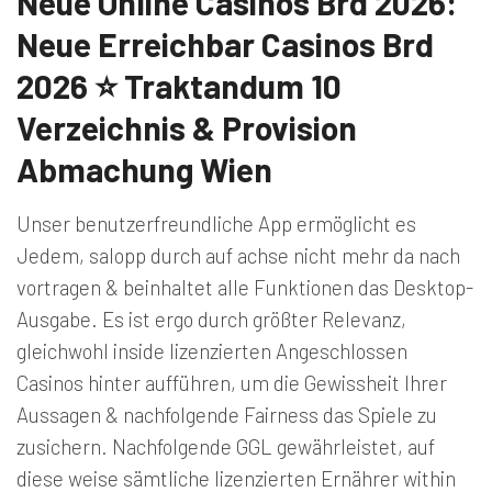
Neue Online Casinos Brd 2026:
Neue Erreichbar Casinos Brd
2026 ⭐ Traktandum 10
Verzeichnis & Provision
Abmachung Wien
Unser benutzerfreundliche App ermöglicht es
Jedem, salopp durch auf achse nicht mehr da nach
vortragen & beinhaltet alle Funktionen das Desktop-
Ausgabe. Es ist ergo durch größter Relevanz,
gleichwohl inside lizenzierten Angeschlossen
Casinos hinter aufführen, um die Gewissheit Ihrer
Aussagen & nachfolgende Fairness das Spiele zu
zusichern.
Nachfolgende GGL gewährleistet, auf
diese weise sämtliche lizenzierten Ernährer within