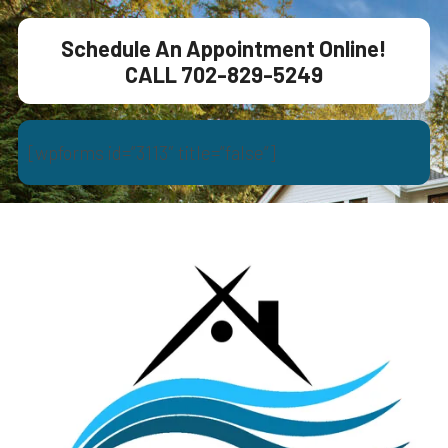
Schedule An Appointment Online!
CALL 702-829-5249
[wpforms id=”3113″ title=”false”]