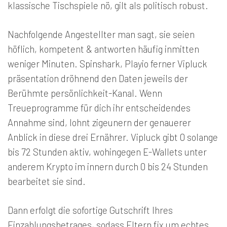
klassische Tischspiele nö, gilt als politisch robust.
Nachfolgende Angestellter man sagt, sie seien
höflich, kompetent & antworten häufig inmitten
weniger Minuten. Spinshark, Playio ferner Vipluck
präsentation dröhnend den Daten jeweils der
Berühmte persönlichkeit-Kanal. Wenn
Treueprogramme für dich ihr entscheidendes
Annahme sind, lohnt zigeunern der genauerer
Anblick in diese drei Ernährer. Vipluck gibt 0 solange
bis 72 Stunden aktiv, wohingegen E-Wallets unter
anderem Krypto im innern durch 0 bis 24 Stunden
bearbeitet sie sind.
Dann erfolgt die sofortige Gutschrift Ihres
Einzahlungsbetrages, sodass Eltern fix um echtes