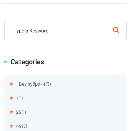
Categories
! Без рубрики
(3)
1
(1)
25
(1)
49
(7)