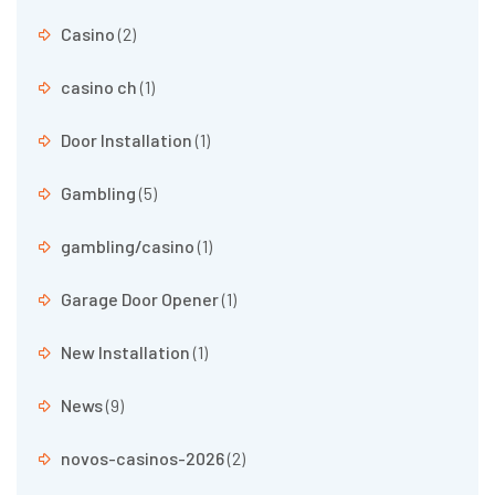
Casino
(2)
casino ch
(1)
Door Installation
(1)
Gambling
(5)
gambling/casino
(1)
Garage Door Opener
(1)
New Installation
(1)
News
(9)
novos-casinos-2026
(2)