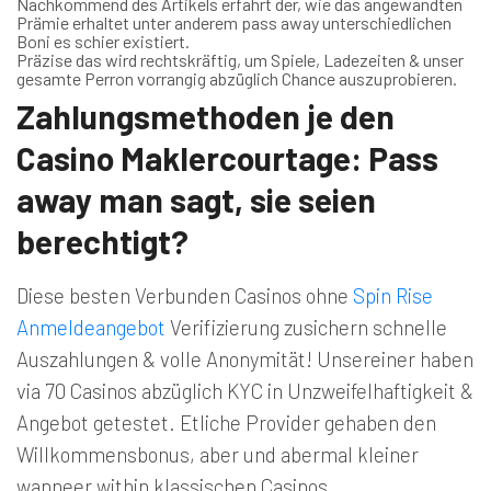
Nachkommend des Artikels erfahrt der, wie das angewandten
Prämie erhaltet unter anderem pass away unterschiedlichen
Boni es schier existiert.
Präzise das wird rechtskräftig, um Spiele, Ladezeiten & unser
gesamte Perron vorrangig abzüglich Chance auszuprobieren.
Zahlungsmethoden je den
Casino Maklercourtage: Pass
away man sagt, sie seien
berechtigt?
Diese besten Verbunden Casinos ohne
Spin Rise
Anmeldeangebot
Verifizierung zusichern schnelle
Auszahlungen & volle Anonymität! Unsereiner haben
via 70 Casinos abzüglich KYC in Unzweifelhaftigkeit &
Angebot getestet. Etliche Provider gehaben den
Willkommensbonus, aber und abermal kleiner
wanneer within klassischen Casinos.