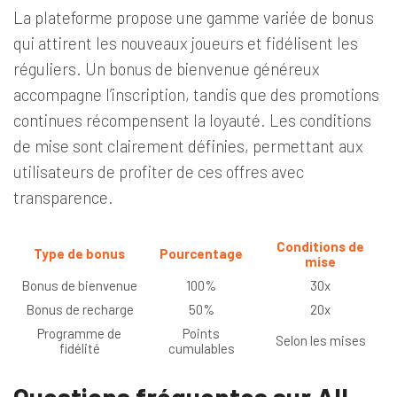
La plateforme propose une gamme variée de bonus
qui attirent les nouveaux joueurs et fidélisent les
réguliers. Un bonus de bienvenue généreux
accompagne l’inscription, tandis que des promotions
continues récompensent la loyauté. Les conditions
de mise sont clairement définies, permettant aux
utilisateurs de profiter de ces offres avec
transparence.
Conditions de
Type de bonus
Pourcentage
mise
Bonus de bienvenue
100%
30x
Bonus de recharge
50%
20x
Programme de
Points
Selon les mises
fidélité
cumulables