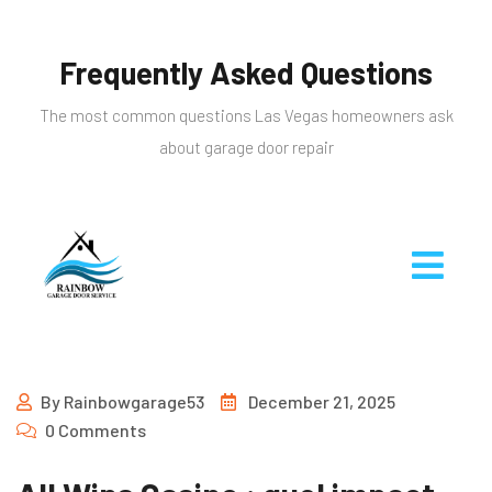
Frequently Asked Questions
The most common questions Las Vegas homeowners ask
about garage door repair
By
Rainbowgarage53
December 21, 2025
0 Comments