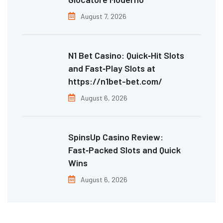
August 7, 2026
N1 Bet Casino: Quick‑Hit Slots
and Fast‑Play Slots at
https://n1bet-bet.com/
August 6, 2026
SpinsUp Casino Review:
Fast‑Packed Slots and Quick
Wins
August 6, 2026