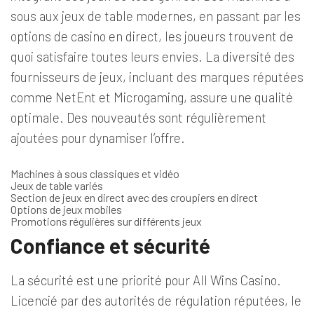
sous aux jeux de table modernes, en passant par les
options de casino en direct, les joueurs trouvent de
quoi satisfaire toutes leurs envies. La diversité des
fournisseurs de jeux, incluant des marques réputées
comme NetEnt et Microgaming, assure une qualité
optimale. Des nouveautés sont régulièrement
ajoutées pour dynamiser l’offre.
Machines à sous classiques et vidéo
Jeux de table variés
Section de jeux en direct avec des croupiers en direct
Options de jeux mobiles
Promotions régulières sur différents jeux
Confiance et sécurité
La sécurité est une priorité pour All Wins Casino.
Licencié par des autorités de régulation réputées, le