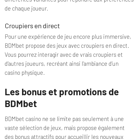
de chaque joueur.
Croupiers en direct
Pour une expérience de jeu encore plus immersive,
BDMbet propose des jeux avec croupiers en direct.
Vous pourrez interagir avec de vrais croupiers et
d’autres joueurs, recréant ainsi l’ambiance d’un
casino physique.
Les bonus et promotions de
BDMbet
BDMbet casino ne se limite pas seulement à une
vaste sélection de jeux, mais propose également
des bonus attractifs pour accueillir les nouveaux