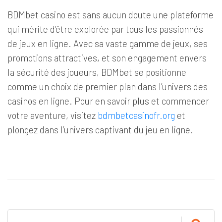
BDMbet casino est sans aucun doute une plateforme
qui mérite d’être explorée par tous les passionnés
de jeux en ligne. Avec sa vaste gamme de jeux, ses
promotions attractives, et son engagement envers
la sécurité des joueurs, BDMbet se positionne
comme un choix de premier plan dans l’univers des
casinos en ligne. Pour en savoir plus et commencer
votre aventure, visitez
bdmbetcasinofr.org
et
plongez dans l’univers captivant du jeu en ligne.