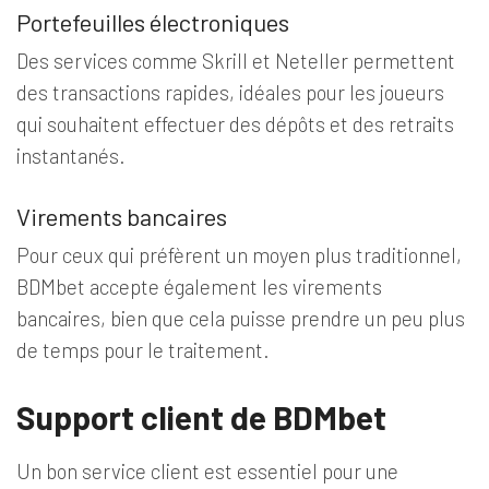
Portefeuilles électroniques
Des services comme Skrill et Neteller permettent
des transactions rapides, idéales pour les joueurs
qui souhaitent effectuer des dépôts et des retraits
instantanés.
Virements bancaires
Pour ceux qui préfèrent un moyen plus traditionnel,
BDMbet accepte également les virements
bancaires, bien que cela puisse prendre un peu plus
de temps pour le traitement.
Support client de BDMbet
Un bon service client est essentiel pour une