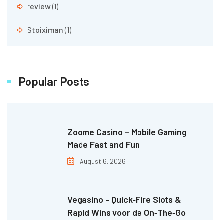
review
(1)
Stoiximan
(1)
Popular Posts
Zoome Casino – Mobile Gaming
Made Fast and Fun
August 6, 2026
Vegasino – Quick‑Fire Slots &
Rapid Wins voor de On‑The‑Go