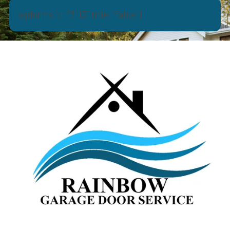
[wpforms id=”3113″ title=”false”]