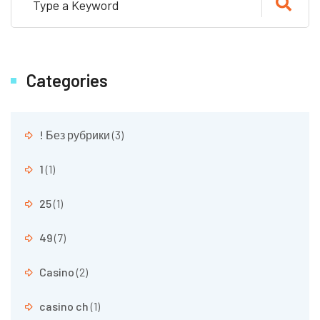
Categories
! Без рубрики
(3)
1
(1)
25
(1)
49
(7)
Casino
(2)
casino ch
(1)