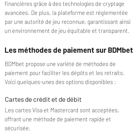
financières grâce à des technologies de cryptage
avancées. De plus, la plateforme est réglementée
par une autorité de jeu reconnue, garantissant ainsi
un environnement de jeu équitable et transparent.
Les méthodes de paiement sur BDMbet
BDMbet propose une variété de méthodes de
paiement pour faciliter les dépôts et les retraits.
Voici quelques-unes des options disponibles :
Cartes de crédit et de débit
Les cartes Visa et Mastercard sont acceptées,
offrant une méthode de paiement rapide et
sécurisée.