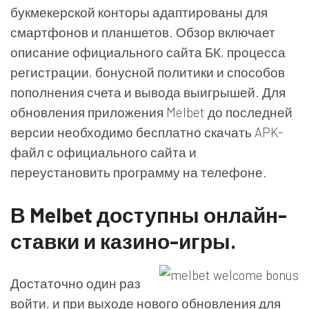
букмекерской конторы адаптированы для
смартфонов и планшетов. Обзор включает
описание официального сайта БК, процесса
регистрации, бонусной политики и способов
пополнения счета и вывода выигрышей. Для
обновления приложения Melbet до последней
версии необходимо бесплатно скачать APK-
файл с официального сайта и
переустановить программу на телефоне.
В Melbet доступны онлайн-
ставки и казино-игры.
Достаточно один раз
войти, и при выходе нового обновления для