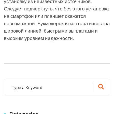
установку из неизвестных источников.
Следует подчеркнуть, что без этого установка
на смартфон или планшет окажется
невозможной. Букмекерская контора известна
широкой линией, быстрыми выплатами и
высоким уровнем надежности.