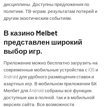
дисциплины. Доступны предложения по
политике, ТВ-играм, результатам лотерей и
другим экзотическим событиям.
В казино Melbet
представлен широкий
выбор игр.
Приложение можно бесплатно загрузить на
современные мобильные устройства с iOS и
Android для удобного размещения ставок и
азартных игр. В мобильном приложении БК
Мелбет для Android собраны все функции,
доступные как в полной, так и в мобильной
версиях сайта. Все возможности