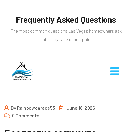
Frequently Asked Questions
The most common questions Las Vegas homeowners ask
about garage door repair
By
Rainbowgarage53
June 18, 2026
0 Comments