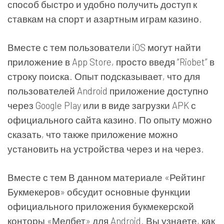
способ быстро и удобно получить доступ к
ставкам на спорт и азартным играм казино.
Вместе с тем пользователи iOS могут найти
приложение в App Store, просто введя “Riobet” в
строку поиска. Опыт подсказывает, что для
пользователей Android приложение доступно
через Google Play или в виде загрузки APK с
официального сайта казино. По опыту можно
сказать, что также приложение можно
установить на устройства через и на через.
Вместе с тем В данном материале «Рейтинг
Букмекеров» обсудит основные функции
официального приложения букмекерской
конторы «Мелбет» для Android. Вы узнаете, как