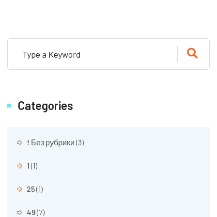
Categories
! Без рубрики
(3)
1
(1)
25
(1)
49
(7)