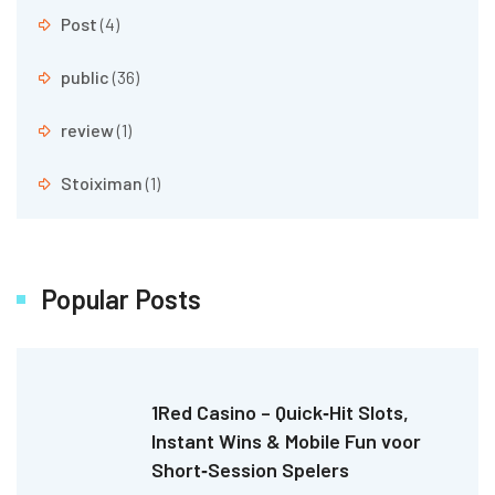
Post
(4)
public
(36)
review
(1)
Stoiximan
(1)
Popular Posts
1Red Casino – Quick‑Hit Slots,
Instant Wins & Mobile Fun voor
Short‑Session Spelers