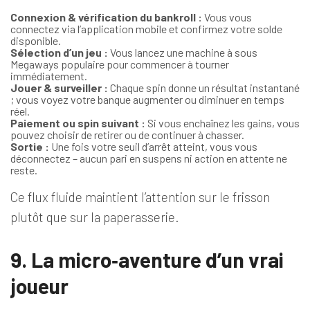
Connexion & vérification du bankroll :
Vous vous
connectez via l’application mobile et confirmez votre solde
disponible.
Sélection d’un jeu :
Vous lancez une machine à sous
Megaways populaire pour commencer à tourner
immédiatement.
Jouer & surveiller :
Chaque spin donne un résultat instantané
; vous voyez votre banque augmenter ou diminuer en temps
réel.
Paiement ou spin suivant :
Si vous enchaînez les gains, vous
pouvez choisir de retirer ou de continuer à chasser.
Sortie :
Une fois votre seuil d’arrêt atteint, vous vous
déconnectez – aucun pari en suspens ni action en attente ne
reste.
Ce flux fluide maintient l’attention sur le frisson
plutôt que sur la paperasserie.
9. La micro‑aventure d’un vrai
joueur