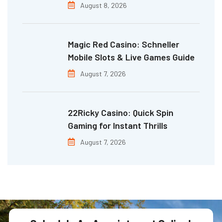
August 8, 2026
Magic Red Casino: Schneller
Mobile Slots & Live Games Guide
August 7, 2026
22Ricky Casino: Quick Spin
Gaming for Instant Thrills
August 7, 2026