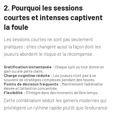
2. Pourquoi les sessions
courtes et intenses captivent
la foule
Les sessions courtes ne sont pas seulement
pratiques ; elles changent aussi la façon dont les
joueurs abordent le risque et la récompense.
Gratification instantanée :
Chaque spin ou tour donne un
gain ou une perte claire.
Charge cognitive réduite :
Les joueurs n’ont pas à se
souvenir de stratégies complexes pendant des heures.
Points de décision fréquents :
Maintiennent l’adrénaline
élevée et l’attention concentrée.
Flexibilité :
S’intègre dans des moments de libre temps.
Cette combinaison séduit les gamers modernes qui
privilégient un rythme rapide plutôt que l’endurance