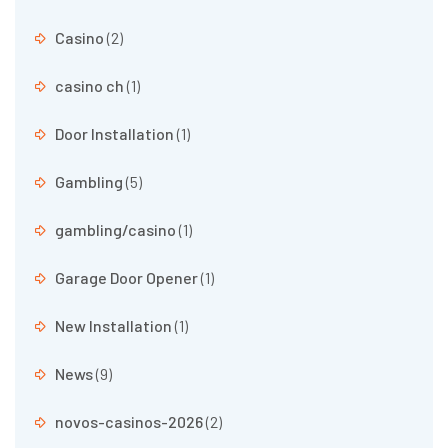
Casino
(2)
casino ch
(1)
Door Installation
(1)
Gambling
(5)
gambling/casino
(1)
Garage Door Opener
(1)
New Installation
(1)
News
(9)
novos-casinos-2026
(2)