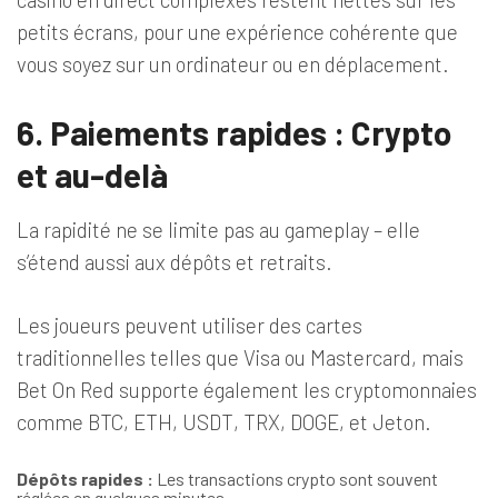
petits écrans, pour une expérience cohérente que
vous soyez sur un ordinateur ou en déplacement.
6. Paiements rapides : Crypto
et au-delà
La rapidité ne se limite pas au gameplay – elle
s’étend aussi aux dépôts et retraits.
Les joueurs peuvent utiliser des cartes
traditionnelles telles que Visa ou Mastercard, mais
Bet On Red supporte également les cryptomonnaies
comme BTC, ETH, USDT, TRX, DOGE, et Jeton.
Dépôts rapides :
Les transactions crypto sont souvent
réglées en quelques minutes.