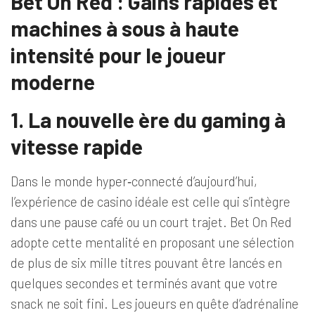
Bet On Red : Gains rapides et
machines à sous à haute
intensité pour le joueur
moderne
1. La nouvelle ère du gaming à
vitesse rapide
Dans le monde hyper‑connecté d’aujourd’hui,
l’expérience de casino idéale est celle qui s’intègre
dans une pause café ou un court trajet. Bet On Red
adopte cette mentalité en proposant une sélection
de plus de six mille titres pouvant être lancés en
quelques secondes et terminés avant que votre
snack ne soit fini. Les joueurs en quête d’adrénaline