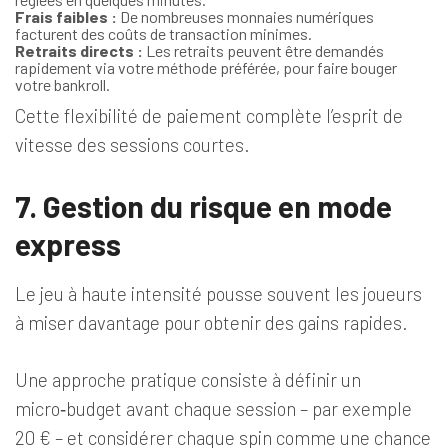
Frais faibles :
De nombreuses monnaies numériques
facturent des coûts de transaction minimes.
Retraits directs :
Les retraits peuvent être demandés
rapidement via votre méthode préférée, pour faire bouger
votre bankroll.
Cette flexibilité de paiement complète l’esprit de
vitesse des sessions courtes.
7. Gestion du risque en mode
express
Le jeu à haute intensité pousse souvent les joueurs
à miser davantage pour obtenir des gains rapides.
Une approche pratique consiste à définir un
micro‑budget avant chaque session – par exemple
20 € – et considérer chaque spin comme une chance