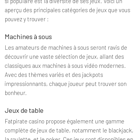
si populaire est la diversité de ses jeux. Voici un
aperçu des principales catégories de jeux que vous
pouvez y trouver :
Machines à sous
Les amateurs de machines à sous seront ravis de
découvrir une vaste sélection de jeux, allant des
classiques aux machines à sous vidéo modernes.
Avec des thèmes variés et des jackpots
impressionnants, chaque joueur peut trouver son
bonheur.
Jeux de table
Fatpirate casino propose également une gamme
complète de jeux de table, notamment le blackjack,
la roulette, et le poker. Ces jeux sont disponibles en