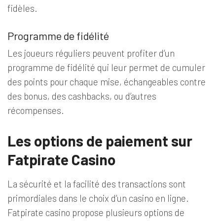
fidèles.
Programme de fidélité
Les joueurs réguliers peuvent profiter d’un
programme de fidélité qui leur permet de cumuler
des points pour chaque mise, échangeables contre
des bonus, des cashbacks, ou d’autres
récompenses.
Les options de paiement sur
Fatpirate Casino
La sécurité et la facilité des transactions sont
primordiales dans le choix d’un casino en ligne.
Fatpirate casino propose plusieurs options de