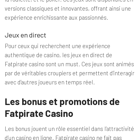
versions classiques et innovantes, offrant ainsi une
expérience enrichissante aux passionnés.
Jeux en direct
Pour ceux qui recherchent une expérience
authentique de casino, les jeux en direct de
Fatpirate casino sont un must. Ces jeux sont animés
par de véritables croupiers et permettent d’interagir
avec d’autres joueurs en temps réel.
Les bonus et promotions de
Fatpirate Casino
Les bonus jouent un rôle essentiel dans l’attractivité
d’un casino en ligne. Fatpirate casino ne fait pas