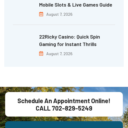
Mobile Slots & Live Games Guide
August 7, 2026
22Ricky Casino: Quick Spin
Gaming for Instant Thrills
August 7, 2026
Schedule An Appointment Online!
CALL 702-829-5249