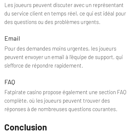
Les joueurs peuvent discuter avec un représentant
du service client en temps réel, ce qui est idéal pour
des questions ou des problèmes urgents.
Email
Pour des demandes moins urgentes, les joueurs
peuvent envoyer un email à l’équipe de support, qui
s’efforce de répondre rapidement.
FAQ
Fatpirate casino propose également une section FAQ
complète, où les joueurs peuvent trouver des
réponses à de nombreuses questions courantes.
Conclusion