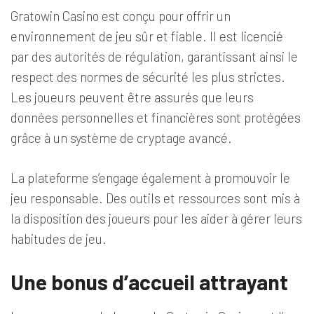
Gratowin Casino est conçu pour offrir un
environnement de jeu sûr et fiable. Il est licencié
par des autorités de régulation, garantissant ainsi le
respect des normes de sécurité les plus strictes.
Les joueurs peuvent être assurés que leurs
données personnelles et financières sont protégées
grâce à un système de cryptage avancé.
La plateforme s’engage également à promouvoir le
jeu responsable. Des outils et ressources sont mis à
la disposition des joueurs pour les aider à gérer leurs
habitudes de jeu.
Une bonus d’accueil attrayant