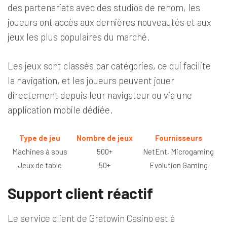
des partenariats avec des studios de renom, les
joueurs ont accès aux dernières nouveautés et aux
jeux les plus populaires du marché.
Les jeux sont classés par catégories, ce qui facilite
la navigation, et les joueurs peuvent jouer
directement depuis leur navigateur ou via une
application mobile dédiée.
Type de jeu
Nombre de jeux
Fournisseurs
Machines à sous
500+
NetEnt, Microgaming
Jeux de table
50+
Evolution Gaming
Support client réactif
Le service client de Gratowin Casino est à