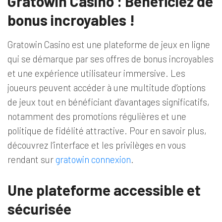
Gratowin Casino : Bénéficiez de
bonus incroyables !
Gratowin Casino est une plateforme de jeux en ligne
qui se démarque par ses offres de bonus incroyables
et une expérience utilisateur immersive. Les
joueurs peuvent accéder à une multitude d’options
de jeux tout en bénéficiant d’avantages significatifs,
notamment des promotions régulières et une
politique de fidélité attractive. Pour en savoir plus,
découvrez l’interface et les privilèges en vous
rendant sur
gratowin connexion
.
Une plateforme accessible et
sécurisée