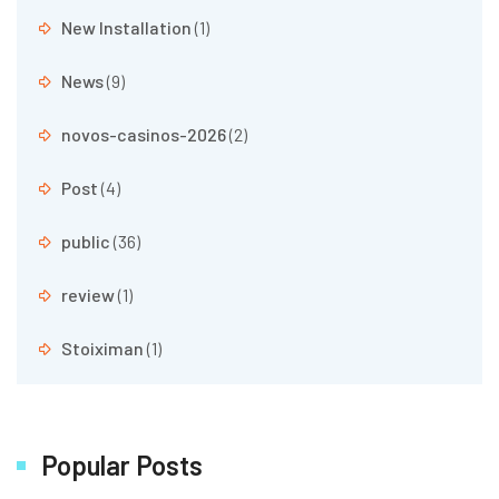
New Installation
(1)
News
(9)
novos-casinos-2026
(2)
Post
(4)
public
(36)
review
(1)
Stoiximan
(1)
Popular Posts