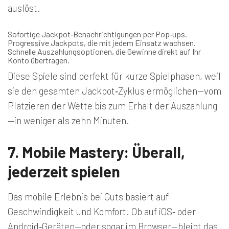
auslöst.
Sofortige Jackpot‑Benachrichtigungen per Pop‑ups.
Progressive Jackpots, die mit jedem Einsatz wachsen.
Schnelle Auszahlungsoptionen, die Gewinne direkt auf Ihr
Konto übertragen.
Diese Spiele sind perfekt für kurze Spielphasen, weil
sie den gesamten Jackpot‑Zyklus ermöglichen—vom
Platzieren der Wette bis zum Erhalt der Auszahlung
—in weniger als zehn Minuten.
7. Mobile Mastery: Überall,
jederzeit spielen
Das mobile Erlebnis bei Guts basiert auf
Geschwindigkeit und Komfort. Ob auf iOS‑ oder
Android‑Geräten—oder sogar im Browser—bleibt das