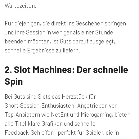
Wartezeiten.
Für diejenigen, die direkt ins Geschehen springen
und ihre Session in weniger als einer Stunde
beenden möchten, ist Guts darauf ausgelegt,
schnelle Ergebnisse zu liefern.
2. Slot Machines: Der schnelle
Spin
Bei Guts sind Slots das Herzstück für
Short‑Session‑Enthusiasten. Angetrieben von
Top‑Anbietern wie NetEnt und Microgaming, bieten
alle Titel klare Grafiken und schnelle
Feedback‑Schleifen—perfekt für Spieler, die in