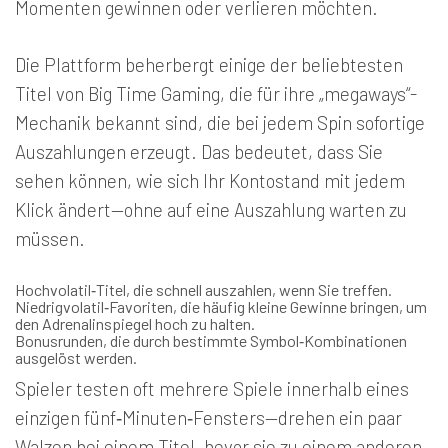
Momenten gewinnen oder verlieren möchten.
Die Plattform beherbergt einige der beliebtesten
Titel von Big Time Gaming, die für ihre „megaways“-
Mechanik bekannt sind, die bei jedem Spin sofortige
Auszahlungen erzeugt. Das bedeutet, dass Sie
sehen können, wie sich Ihr Kontostand mit jedem
Klick ändert—ohne auf eine Auszahlung warten zu
müssen.
Hochvolatil‑Titel, die schnell auszahlen, wenn Sie treffen.
Niedrigvolatil‑Favoriten, die häufig kleine Gewinne bringen, um
den Adrenalinspiegel hoch zu halten.
Bonusrunden, die durch bestimmte Symbol‑Kombinationen
ausgelöst werden.
Spieler testen oft mehrere Spiele innerhalb eines
einzigen fünf‑Minuten‑Fensters—drehen ein paar
Walzen bei einem Titel, bevor sie zu einem anderen