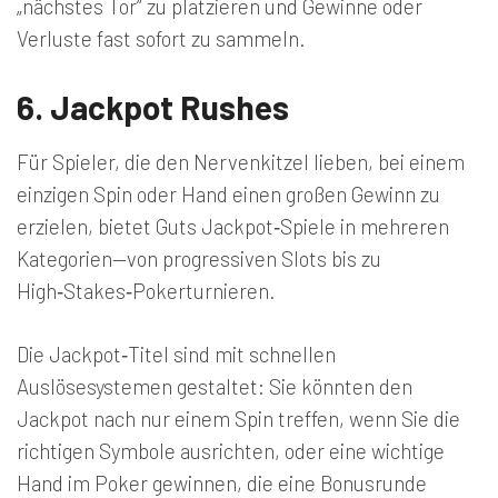
„nächstes Tor“ zu platzieren und Gewinne oder
Verluste fast sofort zu sammeln.
6. Jackpot Rushes
Für Spieler, die den Nervenkitzel lieben, bei einem
einzigen Spin oder Hand einen großen Gewinn zu
erzielen, bietet Guts Jackpot‑Spiele in mehreren
Kategorien—von progressiven Slots bis zu
High‑Stakes‑Pokerturnieren.
Die Jackpot‑Titel sind mit schnellen
Auslösesystemen gestaltet: Sie könnten den
Jackpot nach nur einem Spin treffen, wenn Sie die
richtigen Symbole ausrichten, oder eine wichtige
Hand im Poker gewinnen, die eine Bonusrunde