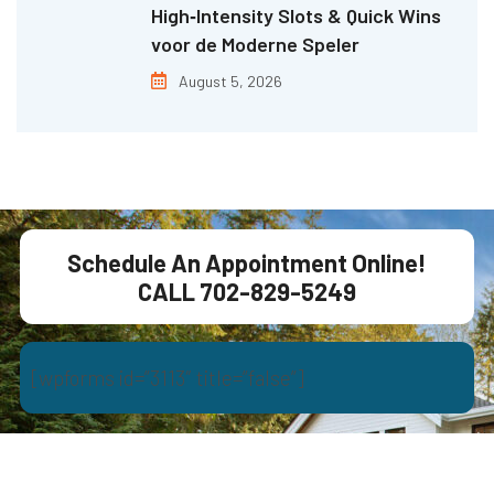
High‑Intensity Slots & Quick Wins
voor de Moderne Speler
August 5, 2026
Schedule An Appointment Online!
CALL 702-829-5249
[wpforms id=”3113″ title=”false”]