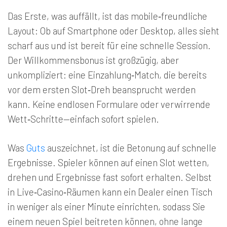
Das Erste, was auffällt, ist das mobile‑freundliche
Layout: Ob auf Smartphone oder Desktop, alles sieht
scharf aus und ist bereit für eine schnelle Session.
Der Willkommensbonus ist großzügig, aber
unkompliziert: eine Einzahlung‑Match, die bereits
vor dem ersten Slot‑Dreh beansprucht werden
kann. Keine endlosen Formulare oder verwirrende
Wett‑Schritte—einfach sofort spielen.
Was
Guts
auszeichnet, ist die Betonung auf schnelle
Ergebnisse. Spieler können auf einen Slot wetten,
drehen und Ergebnisse fast sofort erhalten. Selbst
in Live‑Casino‑Räumen kann ein Dealer einen Tisch
in weniger als einer Minute einrichten, sodass Sie
einem neuen Spiel beitreten können, ohne lange