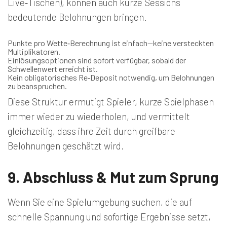
Live‑Tischen), können auch kurze Sessions
bedeutende Belohnungen bringen.
Punkte pro Wette‑Berechnung ist einfach—keine versteckten
Multiplikatoren.
Einlösungsoptionen sind sofort verfügbar, sobald der
Schwellenwert erreicht ist.
Kein obligatorisches Re‑Deposit notwendig, um Belohnungen
zu beanspruchen.
Diese Struktur ermutigt Spieler, kurze Spielphasen
immer wieder zu wiederholen, und vermittelt
gleichzeitig, dass ihre Zeit durch greifbare
Belohnungen geschätzt wird.
9. Abschluss & Mut zum Sprung
Wenn Sie eine Spielumgebung suchen, die auf
schnelle Spannung und sofortige Ergebnisse setzt,