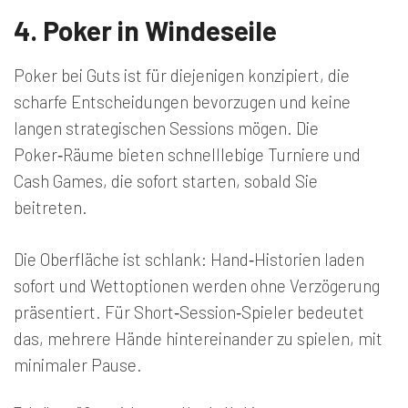
4. Poker in Windeseile
Poker bei Guts ist für diejenigen konzipiert, die
scharfe Entscheidungen bevorzugen und keine
langen strategischen Sessions mögen. Die
Poker‑Räume bieten schnelllebige Turniere und
Cash Games, die sofort starten, sobald Sie
beitreten.
Die Oberfläche ist schlank: Hand‑Historien laden
sofort und Wettoptionen werden ohne Verzögerung
präsentiert. Für Short‑Session‑Spieler bedeutet
das, mehrere Hände hintereinander zu spielen, mit
minimaler Pause.