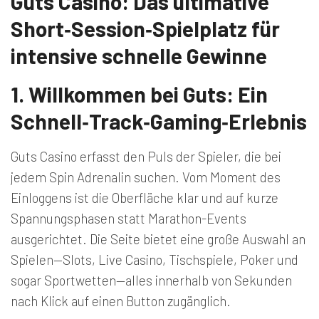
Guts Casino: Das ultimative
Short‑Session‑Spielplatz für
intensive schnelle Gewinne
1. Willkommen bei Guts: Ein
Schnell‑Track‑Gaming‑Erlebnis
Guts Casino erfasst den Puls der Spieler, die bei
jedem Spin Adrenalin suchen. Vom Moment des
Einloggens ist die Oberfläche klar und auf kurze
Spannungsphasen statt Marathon-Events
ausgerichtet. Die Seite bietet eine große Auswahl an
Spielen—Slots, Live Casino, Tischspiele, Poker und
sogar Sportwetten—alles innerhalb von Sekunden
nach Klick auf einen Button zugänglich.