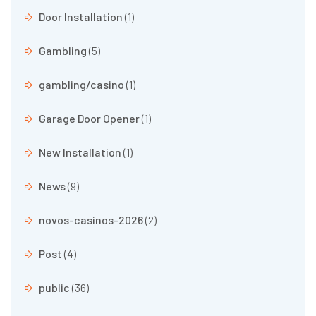
Door Installation
(1)
Gambling
(5)
gambling/casino
(1)
Garage Door Opener
(1)
New Installation
(1)
News
(9)
novos-casinos-2026
(2)
Post
(4)
public
(36)