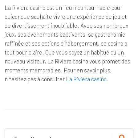
La Riviera casino est un lieu incontournable pour
quiconque souhaite vivre une expérience de jeu et
de divertissement inoubliable. Avec ses nombreux
jeux, ses événements captivants, sa gastronomie
raffinée et ses options d’hébergement, ce casino a
tout pour plaire. Que vous soyez un habitué ou un
nouveau visiteur, La Riviera casino vous promet des
moments mémorables. Pour en savoir plus,
n’hésitez pas à consulter
La Riviera casino
.