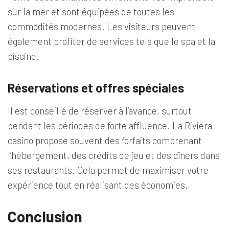
sur la mer et sont équipées de toutes les
commodités modernes. Les visiteurs peuvent
également profiter de services tels que le spa et la
piscine.
Réservations et offres spéciales
Il est conseillé de réserver à l’avance, surtout
pendant les périodes de forte affluence. La Riviera
casino propose souvent des forfaits comprenant
l’hébergement, des crédits de jeu et des dîners dans
ses restaurants. Cela permet de maximiser votre
expérience tout en réalisant des économies.
Conclusion