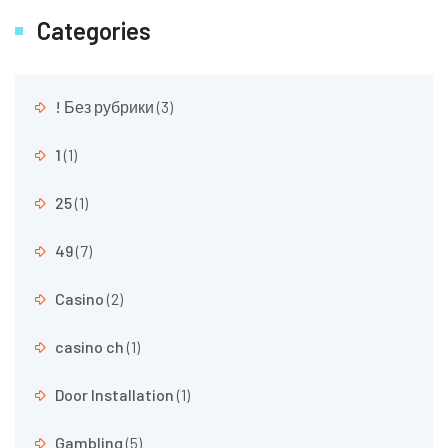
Categories
! Без рубрики
(3)
1
(1)
25
(1)
49
(7)
Casino
(2)
casino ch
(1)
Door Installation
(1)
Gambling
(5)