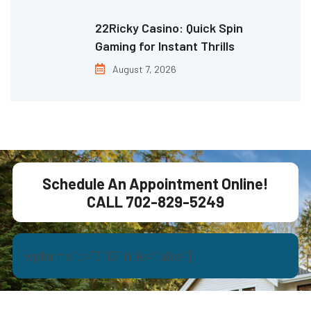
22Ricky Casino: Quick Spin
Gaming for Instant Thrills
August 7, 2026
Schedule An Appointment Online!
CALL 702-829-5249
[wpforms id=”3113″ title=”false”]