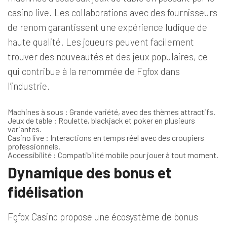
casino live. Les collaborations avec des fournisseurs
de renom garantissent une expérience ludique de
haute qualité. Les joueurs peuvent facilement
trouver des nouveautés et des jeux populaires, ce
qui contribue à la renommée de Fgfox dans
l’industrie.
Machines à sous : Grande variété, avec des thèmes attractifs.
Jeux de table : Roulette, blackjack et poker en plusieurs
variantes.
Casino live : Interactions en temps réel avec des croupiers
professionnels.
Accessibilité : Compatibilité mobile pour jouer à tout moment.
Dynamique des bonus et
fidélisation
Fgfox Casino propose une écosystème de bonus