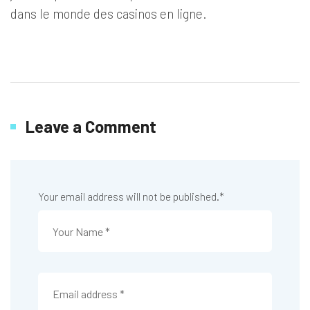
dans le monde des casinos en ligne.
Leave a Comment
Your email address will not be published.
*