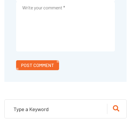
POST COMMENT