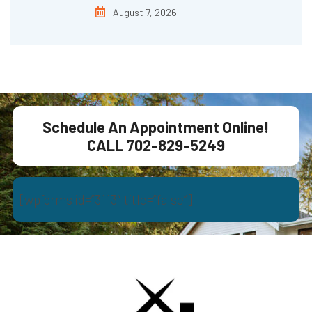
August 7, 2026
Schedule An Appointment Online!
CALL 702-829-5249
[wpforms id=”3113″ title=”false”]