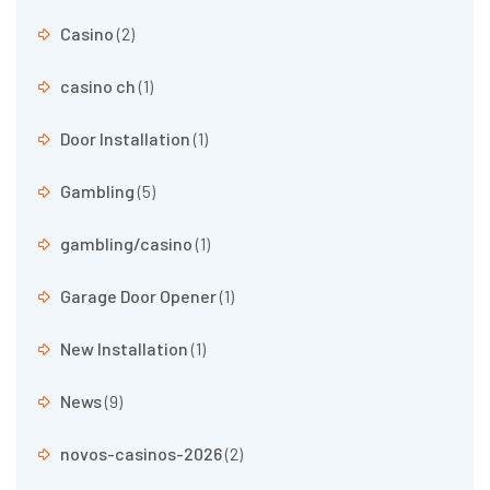
Casino
(2)
casino ch
(1)
Door Installation
(1)
Gambling
(5)
gambling/casino
(1)
Garage Door Opener
(1)
New Installation
(1)
News
(9)
novos-casinos-2026
(2)