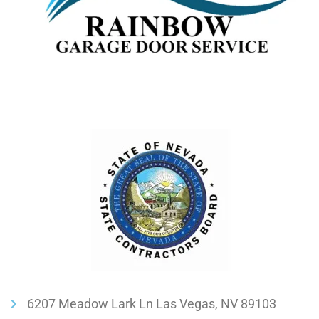
6207 Meadow Lark Ln Las Vegas, NV 89103