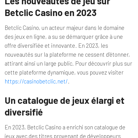
Les nouveautés de jeu sur
Betclic Casino en 2023
Betclic Casino, un acteur majeur dans le domaine
des jeux en ligne, a su se démarquer grâce à une
offre diversifiée et innovante. En 2023, les
nouveautés sur la plateforme ne cessent d’étonner,
attirant ainsi un large public. Pour découvrir plus sur
cette plateforme dynamique, vous pouvez visiter
https://casinobetclic.net/
.
Un catalogue de jeux élargi et
diversifié
En 2023, Betclic Casino a enrichi son catalogue de
jeux avec des titres provenant de développeurs