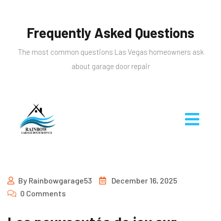
Frequently Asked Questions
The most common questions Las Vegas homeowners ask
about garage door repair
By
Rainbowgarage53
December 16, 2025
0 Comments