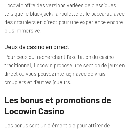
Locowin offre des versions variées de classiques
tels que le blackjack, la roulette et le baccarat, avec
des croupiers en direct pour une expérience encore
plus immersive.
Jeux de casino en direct
Pour ceux qui recherchent l’excitation du casino
traditionnel, Locowin propose une section de jeux en
direct où vous pouvez interagir avec de vrais
croupiers et d’autres joueurs.
Les bonus et promotions de
Locowin Casino
Les bonus sont un élément clé pour attirer de