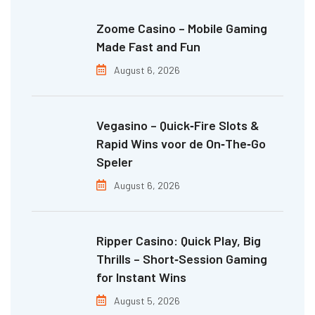
Zoome Casino – Mobile Gaming
Made Fast and Fun
August 6, 2026
Vegasino – Quick‑Fire Slots &
Rapid Wins voor de On‑The‑Go
Speler
August 6, 2026
Ripper Casino: Quick Play, Big
Thrills – Short‑Session Gaming
for Instant Wins
August 5, 2026