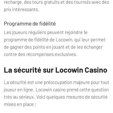
recharge, des tours gratuits et des tournois avec des
prix intéressants.
Programme de fidélité
Les joueurs réguliers peuvent rejoindre le
programme de fidélité de Locowin, qui leur permet
de gagner des points en jouant et de les échanger
contre des récompenses exclusives.
La sécurité sur Locowin Casino
La sécurité est une préoccupation majeure pour tout
joueur en ligne. Locowin casino prend cette question
très au sérieux. Voici quelques mesures de sécurité
mises en place :