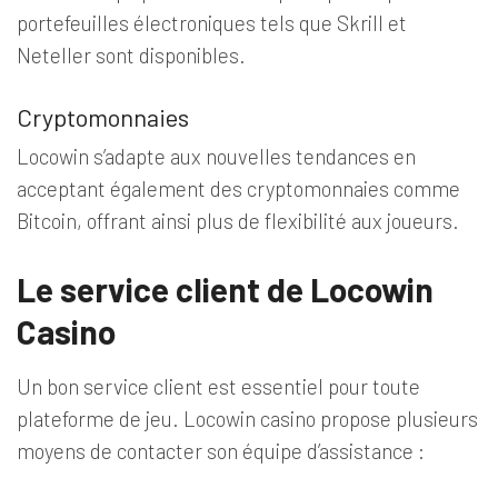
portefeuilles électroniques tels que Skrill et
Neteller sont disponibles.
Cryptomonnaies
Locowin s’adapte aux nouvelles tendances en
acceptant également des cryptomonnaies comme
Bitcoin, offrant ainsi plus de flexibilité aux joueurs.
Le service client de Locowin
Casino
Un bon service client est essentiel pour toute
plateforme de jeu. Locowin casino propose plusieurs
moyens de contacter son équipe d’assistance :