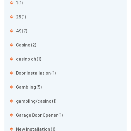
1
(1)
25
(1)
49
(7)
Casino
(2)
casino ch
(1)
Door Installation
(1)
Gambling
(5)
gambling/casino
(1)
Garage Door Opener
(1)
New Installation
(1)