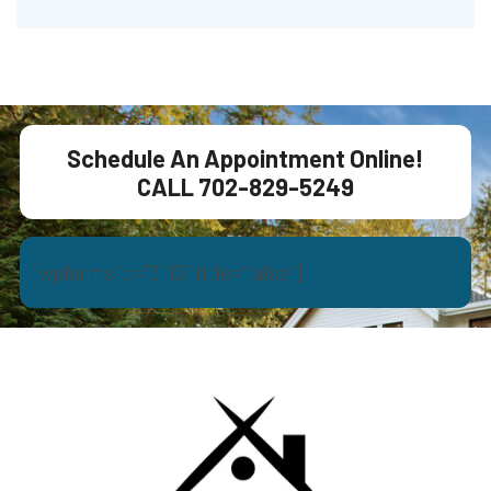
Schedule An Appointment Online!
CALL 702-829-5249
[wpforms id=”3113″ title=”false”]