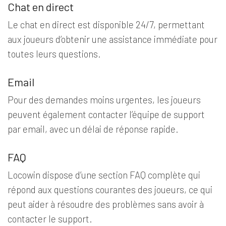
Chat en direct
Le chat en direct est disponible 24/7, permettant
aux joueurs d’obtenir une assistance immédiate pour
toutes leurs questions.
Email
Pour des demandes moins urgentes, les joueurs
peuvent également contacter l’équipe de support
par email, avec un délai de réponse rapide.
FAQ
Locowin dispose d’une section FAQ complète qui
répond aux questions courantes des joueurs, ce qui
peut aider à résoudre des problèmes sans avoir à
contacter le support.