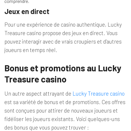
comprendre.
Jeux en direct
Pour une expérience de casino authentique, Lucky
Treasure casino propose des jeux en direct. Vous
pouvez interagir avec de vrais croupiers et d’autres
joueurs en temps réel.
Bonus et promotions au Lucky
Treasure casino
Un autre aspect attrayant de
Lucky Treasure casino
est sa variété de bonus et de promotions. Ces offres
sont conçues pour attirer de nouveaux joueurs et
fidéliser les joueurs existants. Voici quelques-uns
des bonus que vous pouvez trouver :