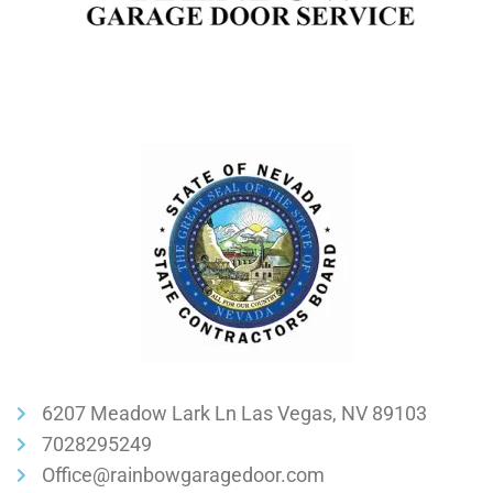
6207 Meadow Lark Ln Las Vegas, NV 89103
7028295249
Office@rainbowgaragedoor.com