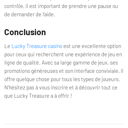
contrôle, il est important de prendre une pause ou
de demander de l’aide.
Conclusion
Le
Lucky Treasure casino
est une excellente option
pour ceux qui recherchent une expérience de jeu en
ligne de qualité. Avec sa large gamme de jeux, ses
promotions généreuses et son interface conviviale, il
offre quelque chose pour tous les types de joueurs.
N’hésitez pas à vous inscrire et à découvrir tout ce
que Lucky Treasure a à offrir !