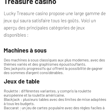
Treasure casino
Lucky Treasure casino propose une large gamme de
jeux qui saura satisfaire tous les goûts. Voici un
aperçu des principales catégories de jeux
disponibles :
Machines à sous
Des machines à sous classiques aux plus modernes, avec des
thèmes variés et des graphismes époustouflants.
Des jackpots progressifs qui offrent la possibilité de gagner
des sommes d’argent considérables.
Jeux de table
Roulette : différentes variantes, y compris la roulette
européenne et la roulette américaine.
Blackjack : plusieurs tables avec des limites de mise adaptées
à tous les budgets.
Baccarat : un jeu de cartes populaire avec des règles faciles à