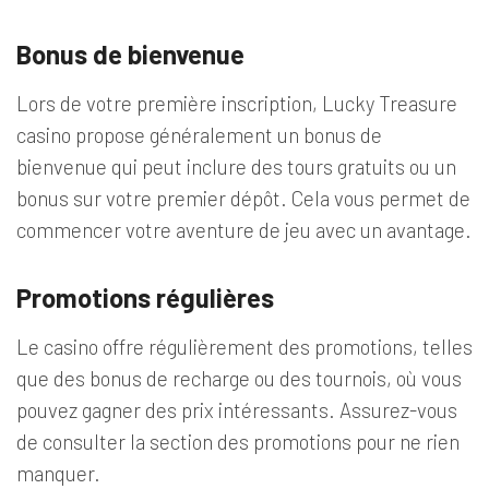
Bonus de bienvenue
Lors de votre première inscription, Lucky Treasure
casino propose généralement un bonus de
bienvenue qui peut inclure des tours gratuits ou un
bonus sur votre premier dépôt. Cela vous permet de
commencer votre aventure de jeu avec un avantage.
Promotions régulières
Le casino offre régulièrement des promotions, telles
que des bonus de recharge ou des tournois, où vous
pouvez gagner des prix intéressants. Assurez-vous
de consulter la section des promotions pour ne rien
manquer.