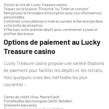
Visitez le site de Lucky Treasure casino.
Cliquez sur le bouton “S’inscrire” ou “Créer un compte”.
Remplissez le formulaire d’inscription avec vos informations
personnelles.
Confirmez votre adresse e-mail en suivant le lien envoyé dans
votre boîte de réception.
Effectuez votre premier dépôt pour commencer à jouer et
profiter des bonus.
Options de paiement au Lucky
Treasure casino
Lucky Treasure casino propose une variété d’options
de paiement pour faciliter les dépôts et les retraits.
Voici quelques-unes des méthodes les plus
courantes :
Cartes de crédit (Visa, MasterCard)
Portefeuilles électroniques (Skrill, Neteller)
Virements bancaires