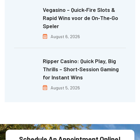
Vegasino – Quick‑Fire Slots &
Rapid Wins voor de On‑The‑Go
Speler
August 6, 2026
Ripper Casino: Quick Play, Big
Thrills – Short‑Session Gaming
for Instant Wins
August 5, 2026
Schedule An Appointment Online!