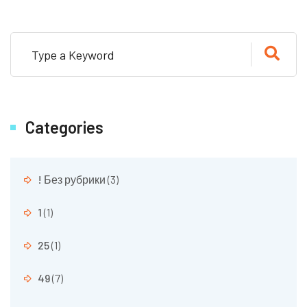
Categories
! Без рубрики
(3)
1
(1)
25
(1)
49
(7)