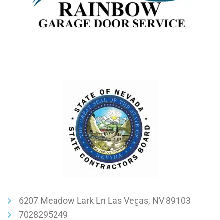
6207 Meadow Lark Ln Las Vegas, NV 89103
7028295249