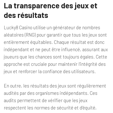
La transparence des jeux et
des résultats
Lucky8 Casino utilise un générateur de nombres
aléatoires (RNG) pour garantir que tous les jeux sont
entièrement équitables. Chaque résultat est donc
indépendant et ne peut être influencé, assurant aux
joueurs que les chances sont toujours égales. Cette
approche est cruciale pour maintenir l’intégrité des
jeux et renforcer la confiance des utilisateurs.
En outre, les résultats des jeux sont régulièrement
audités par des organismes indépendants. Ces
audits permettent de vérifier que les jeux
respectent les normes de sécurité et d’équité,