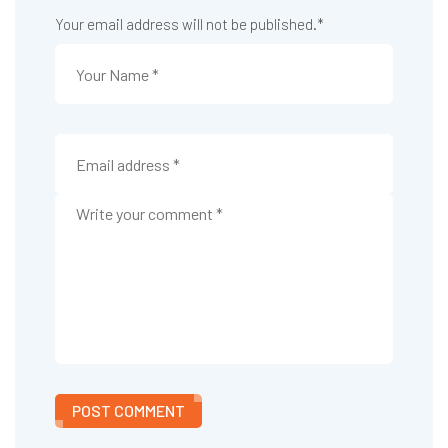
Your email address will not be published.
*
POST COMMENT