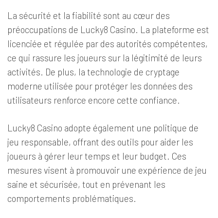
La sécurité et la fiabilité sont au cœur des
préoccupations de Lucky8 Casino. La plateforme est
licenciée et régulée par des autorités compétentes,
ce qui rassure les joueurs sur la légitimité de leurs
activités. De plus, la technologie de cryptage
moderne utilisée pour protéger les données des
utilisateurs renforce encore cette confiance.
Lucky8 Casino adopte également une politique de
jeu responsable, offrant des outils pour aider les
joueurs à gérer leur temps et leur budget. Ces
mesures visent à promouvoir une expérience de jeu
saine et sécurisée, tout en prévenant les
comportements problématiques.