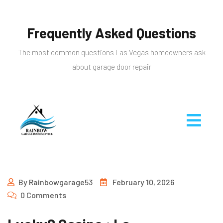
Frequently Asked Questions
The most common questions Las Vegas homeowners ask
about garage door repair
By
Rainbowgarage53
February 10, 2026
0 Comments