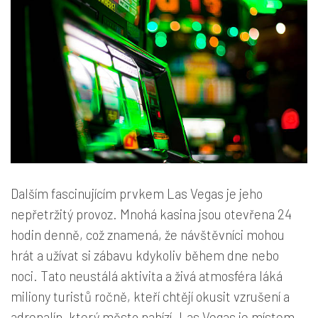
Dalším fascinujícím prvkem Las Vegas je jeho
nepřetržitý provoz. Mnohá kasina jsou otevřena 24
hodin denně, což znamená, že návštěvníci mohou
hrát a užívat si zábavu kdykoliv během dne nebo
noci. Tato neustálá aktivita a živá atmosféra láká
miliony turistů ročně, kteří chtějí okusit vzrušení a
adrenalín, který město nabízí. Las Vegas je místem,