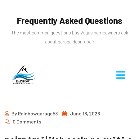
Frequently Asked Questions
The most common questions Las Vegas homeowners ask
about garage door repair
By
Rainbowgarage53
June 18, 2026
0 Comments