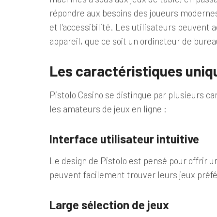
répondre aux besoins des joueurs modernes, P
et l’accessibilité. Les utilisateurs peuvent
appareil, que ce soit un ordinateur de bure
Les caractéristiques uniq
Pistolo Casino se distingue par plusieurs car
les amateurs de jeux en ligne :
Interface utilisateur intuitive
Le design de Pistolo est pensé pour offrir u
peuvent facilement trouver leurs jeux préfér
Large sélection de jeux