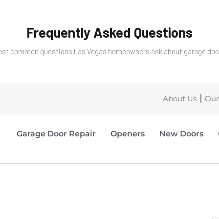
Frequently Asked Questions
st common questions Las Vegas homeowners ask about garage door
About Us
Our
Garage Door Repair
Openers
New Doors