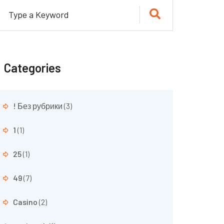
Categories
! Без рубрики
(3)
1
(1)
25
(1)
49
(7)
Casino
(2)