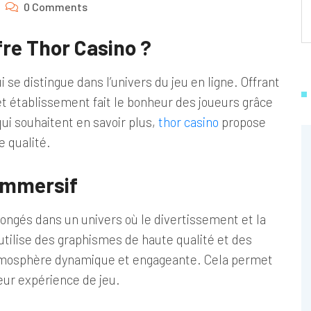
0 Comments
fre Thor Casino ?
se distingue dans l’univers du jeu en ligne. Offrant
t établissement fait le bonheur des joueurs grâce
ui souhaitent en savoir plus,
thor casino
propose
e qualité.
immersif
ongés dans un univers où le divertissement et la
 utilise des graphismes de haute qualité et des
atmosphère dynamique et engageante. Cela permet
eur expérience de jeu.