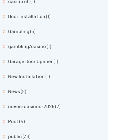
casino ch
(1)
Door Installation
(1)
Gambling
(5)
gambling/casino
(1)
Garage Door Opener
(1)
New Installation
(1)
News
(9)
novos-casinos-2026
(2)
Post
(4)
public
(36)