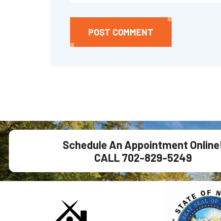
POST COMMENT
Schedule An Appointment Online
CALL 702-829-5249