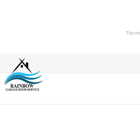
The mo