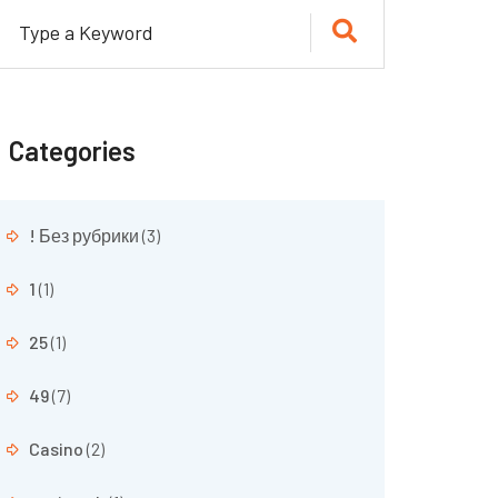
Categories
! Без рубрики
(3)
1
(1)
25
(1)
49
(7)
Casino
(2)