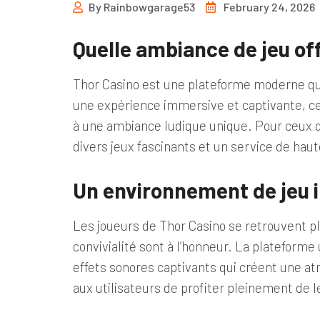
By
Rainbowgarage53
February 24, 2026
Quelle ambiance de jeu of
Thor Casino est une plateforme moderne qui 
une expérience immersive et captivante, ce
à une ambiance ludique unique. Pour ceux q
divers jeux fascinants et un service de haut
Un environnement de jeu 
Les joueurs de Thor Casino se retrouvent pl
convivialité sont à l’honneur. La plateforme
effets sonores captivants qui créent une 
aux utilisateurs de profiter pleinement de l