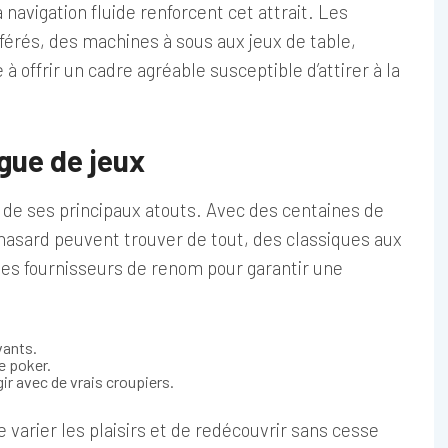
la navigation fluide renforcent cet attrait. Les
éférés, des machines à sous aux jeux de table,
à offrir un cadre agréable susceptible d’attirer à la
gue de jeux
n de ses principaux atouts. Avec des centaines de
hasard peuvent trouver de tout, des classiques aux
es fournisseurs de renom pour garantir une
vants.
le poker.
ir avec de vrais croupiers.
 varier les plaisirs et de redécouvrir sans cesse