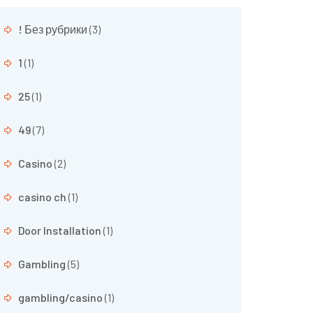
! Без рубрики
(3)
1
(1)
25
(1)
49
(7)
Casino
(2)
casino ch
(1)
Door Installation
(1)
Gambling
(5)
gambling/casino
(1)