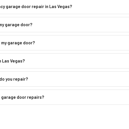
cy garage door repair in Las Vegas?
 my garage door?
e my garage door?
n Las Vegas?
do you repair?
n garage door repairs?