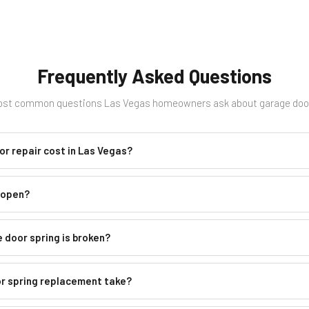
Frequently Asked Questions
st common questions Las Vegas homeowners ask about garage door
r repair cost in Las Vegas?
 open?
 door spring is broken?
r spring replacement take?