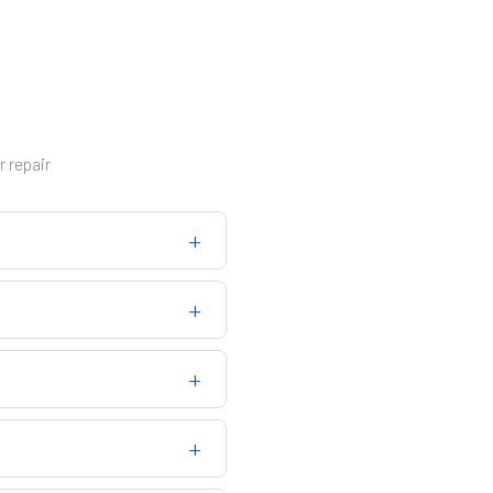
 repair
+
+
+
+