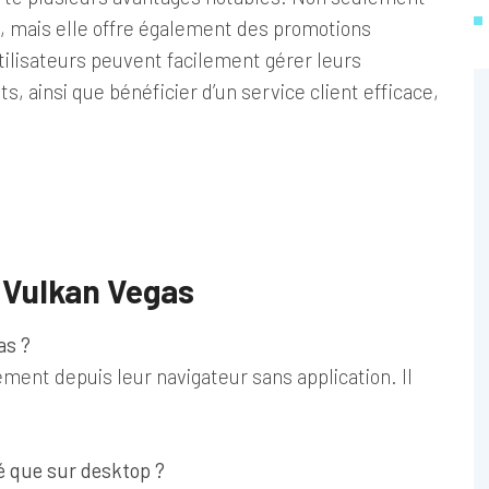
, mais elle offre également des promotions
tilisateurs peuvent facilement gérer leurs
s, ainsi que bénéficier d’un service client efficace,
z Vulkan Vegas
as ?
ment depuis leur navigateur sans application. Il
é que sur desktop ?