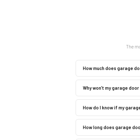
The mo
How much does garage doo
Why won't my garage door
How do I know if my garage
How long does garage doo