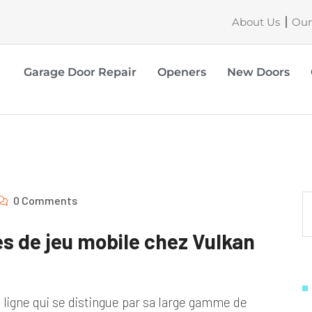
About Us
Our
Garage Door Repair
Openers
New Doors
0 Comments
tés de jeu mobile chez Vulkan
 ligne qui se distingue par sa large gamme de