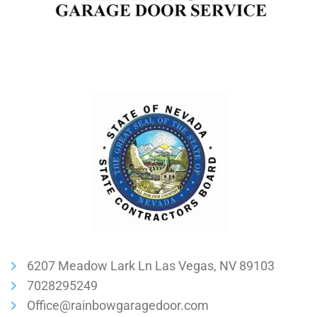
6207 Meadow Lark Ln Las Vegas, NV 89103
7028295249
Office@rainbowgaragedoor.com