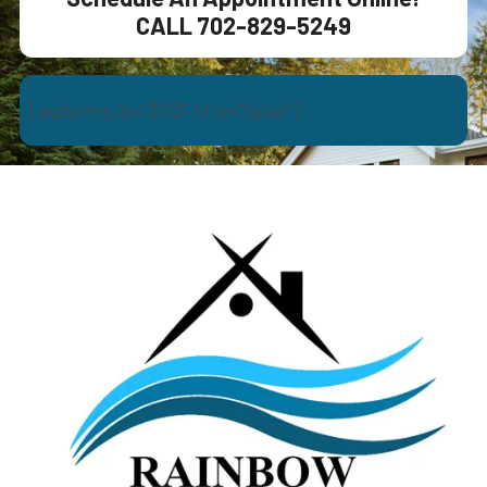
CALL 702-829-5249
[wpforms id=”3113″ title=”false”]