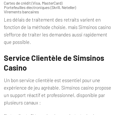
Cartes de crédit (Visa, MasterCard)
Portefeuilles électroniques (Skrill, Neteller)
Virements bancaires
Les délais de traitement des retraits varient en
fonction de la méthode choisie, mais Simsinos casino
s’efforce de traiter les demandes aussi rapidement
que possible.
Service Clientèle de Simsinos
Casino
Un bon service clientèle est essentiel pour une
expérience de jeu agréable. Simsinos casino propose
un support réactif et professionnel, disponible par
plusieurs canaux :