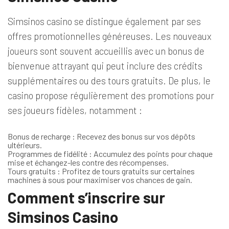
Simsinos casino se distingue également par ses
offres promotionnelles généreuses. Les nouveaux
joueurs sont souvent accueillis avec un bonus de
bienvenue attrayant qui peut inclure des crédits
supplémentaires ou des tours gratuits. De plus, le
casino propose régulièrement des promotions pour
ses joueurs fidèles, notamment :
Bonus de recharge : Recevez des bonus sur vos dépôts
ultérieurs.
Programmes de fidélité : Accumulez des points pour chaque
mise et échangez-les contre des récompenses.
Tours gratuits : Profitez de tours gratuits sur certaines
machines à sous pour maximiser vos chances de gain.
Comment s’inscrire sur
Simsinos Casino