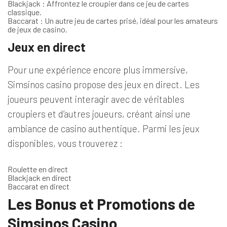
Blackjack : Affrontez le croupier dans ce jeu de cartes
classique.
Baccarat : Un autre jeu de cartes prisé, idéal pour les amateurs
de jeux de casino.
Jeux en direct
Pour une expérience encore plus immersive,
Simsinos casino propose des jeux en direct. Les
joueurs peuvent interagir avec de véritables
croupiers et d’autres joueurs, créant ainsi une
ambiance de casino authentique. Parmi les jeux
disponibles, vous trouverez :
Roulette en direct
Blackjack en direct
Baccarat en direct
Les Bonus et Promotions de
Simsinos Casino