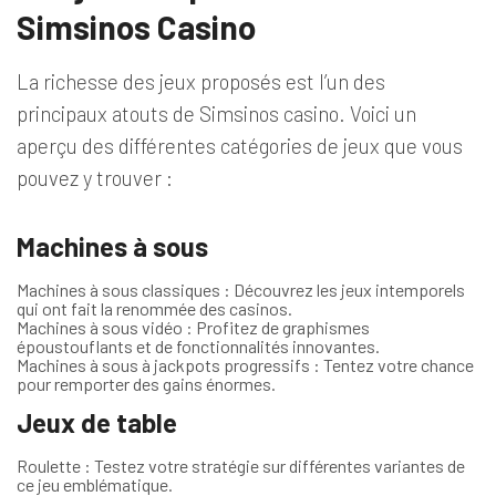
Simsinos Casino
La richesse des jeux proposés est l’un des
principaux atouts de Simsinos casino. Voici un
aperçu des différentes catégories de jeux que vous
pouvez y trouver :
Machines à sous
Machines à sous classiques : Découvrez les jeux intemporels
qui ont fait la renommée des casinos.
Machines à sous vidéo : Profitez de graphismes
époustouflants et de fonctionnalités innovantes.
Machines à sous à jackpots progressifs : Tentez votre chance
pour remporter des gains énormes.
Jeux de table
Roulette : Testez votre stratégie sur différentes variantes de
ce jeu emblématique.