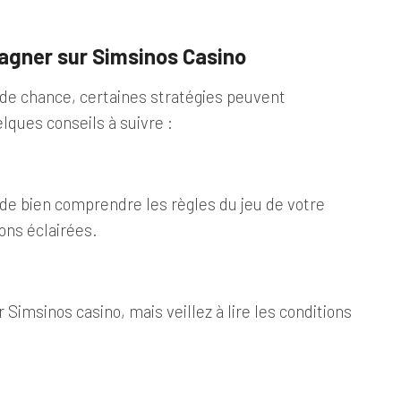
Gagner sur Simsinos Casino
n de chance, certaines stratégies peuvent
ques conseils à suivre :
de bien comprendre les règles du jeu de votre
ons éclairées.
 Simsinos casino, mais veillez à lire les conditions