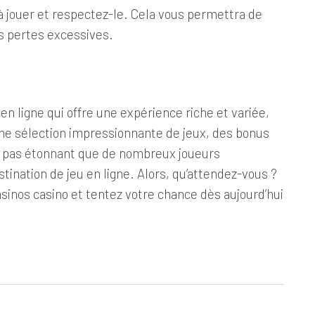
 jouer et respectez-le. Cela vous permettra de
es pertes excessives.
n ligne qui offre une expérience riche et variée,
une sélection impressionnante de jeux, des bonus
’est pas étonnant que de nombreux joueurs
ination de jeu en ligne. Alors, qu’attendez-vous ?
sinos casino et tentez votre chance dès aujourd’hui