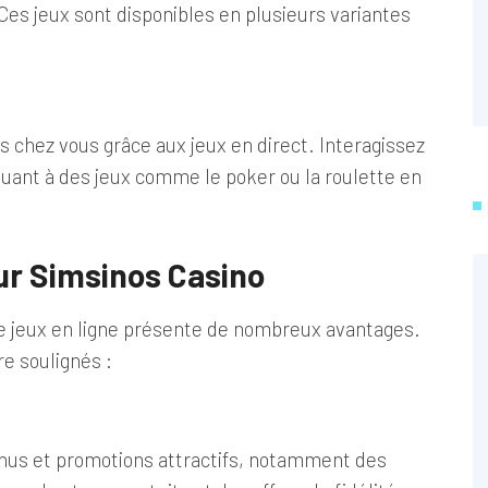
. Ces jeux sont disponibles en plusieurs variantes
is chez vous grâce aux jeux en direct. Interagissez
ouant à des jeux comme le poker ou la roulette en
ur Simsinos Casino
de jeux en ligne présente de nombreux avantages.
re soulignés :
onus et promotions attractifs, notamment des