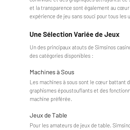
et la transparence sont également au cœur 
expérience de jeu sans souci pour tous les u
Une Sélection Variée de Jeux
Un des principaux atouts de Simsinos casino
des catégories disponibles :
Machines à Sous
Les machines à sous sont le cœur battant d
graphismes époustouflants et des fonctionn
machine préférée.
Jeux de Table
Pour les amateurs de jeux de table, Simsino