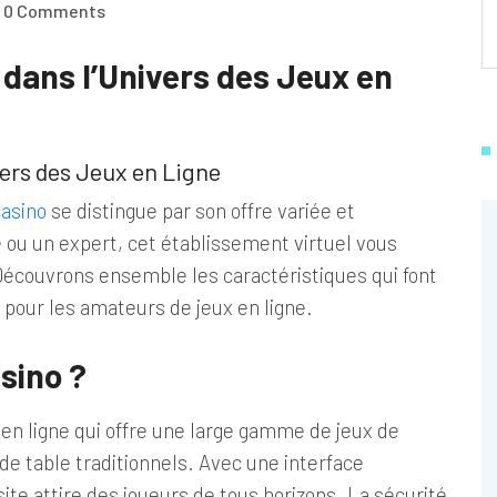
0 Comments
 dans l’Univers des Jeux en
vers des Jeux en Ligne
asino
se distingue par son offre variée et
 ou un expert, cet établissement virtuel vous
Découvrons ensemble les caractéristiques qui font
 pour les amateurs de jeux en ligne.
sino ?
en ligne qui offre une large gamme de jeux de
de table traditionnels. Avec une interface
site attire des joueurs de tous horizons. La sécurité