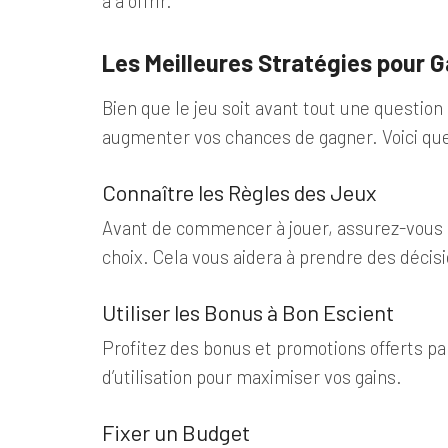
a à offrir.
Les Meilleures Stratégies pour 
Bien que le jeu soit avant tout une questio
augmenter vos chances de gagner. Voici quel
Connaître les Règles des Jeux
Avant de commencer à jouer, assurez-vous 
choix. Cela vous aidera à prendre des décisi
Utiliser les Bonus à Bon Escient
Profitez des bonus et promotions offerts par
d’utilisation pour maximiser vos gains.
Fixer un Budget