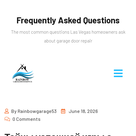
Frequently Asked Questions
The most common questions Las Vegas homeowners ask
about garage door repair
By
Rainbowgarage53
June 18, 2026
0 Comments