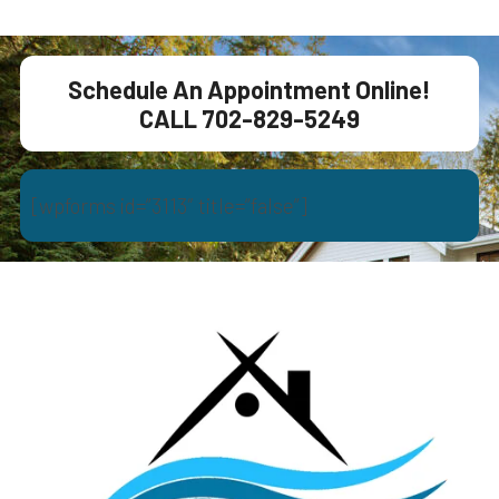
Schedule An Appointment Online!
CALL 702-829-5249
[wpforms id=”3113″ title=”false”]