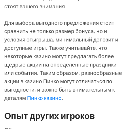
стоят вашего внимания.
Для выбора выгодного предложения стоит
сравнить не только размер бонуса, но и
условия отыгрыша, минимальный депозит и
доступные игры. Также учитывайте, что
некоторые казино могут предлагать более
щедрые акции на определенные праздники
или события. Таким образом, разнообразные
акции в казино Пинко могут отличаться по
выгодности, и важно быть внимательным к
деталям
Пинко казино
.
Опыт других игроков