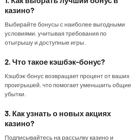
1. Как выбрать лучший бонус в
казино?
Выбирайте бонусы с наиболее выгодными
условиями, учитывая требования по
отыгрышу и доступные игры.
2. Что такое кэшбэк-бонус?
Кэшбэк-бонус возвращает процент от ваших
проигрышей, что помогает уменьшить общие
убытки.
3. Как узнать о новых акциях
казино?
Подписывайтесь на рассылку казино и