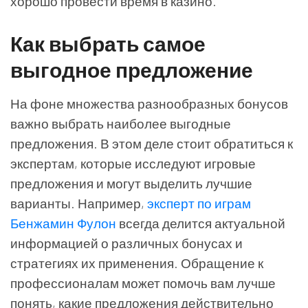
хорошо провести время в казино.
Как выбрать самое
выгодное предложение
На фоне множества разнообразных бонусов
важно выбрать наиболее выгодные
предложения. В этом деле стоит обратиться к
экспертам, которые исследуют игровые
предложения и могут выделить лучшие
варианты. Например,
эксперт по играм
Бенжамин Фулон
всегда делится актуальной
информацией о различных бонусах и
стратегиях их применения. Обращение к
профессионалам может помочь вам лучше
понять, какие предложения действительно