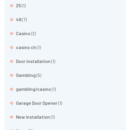
25
(1)
49
(7)
Casino
(2)
casino ch
(1)
Door Installation
(1)
Gambling
(5)
gambling/casino
(1)
Garage Door Opener
(1)
New Installation
(1)