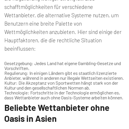
schafftmöglichkeiten für verschiedene
Wettanbieter, die alternative Systeme nutzen, um
Benutzern eine breite Palette von
Wettmöglichkeiten anzubieten. Hier sind einige der
Hauptfaktoren, die die rechtliche Situation
beeinflussen:
Gesetzgebung: Jedes Land hat eigene Gambling-Gesetze und
Vorschriften.
Regulierung: In einigen Ländern gibt es staatlich lizenzierte
Anbieter, während in anderen nur illegale Wettseiten existieren.
Kultur: Die Akzeptanz von Sportwetten hängt stark von der
Kultur und den gesellschaftlichen Normen ab.
Technologie: Fortschritte in der Technologie ermöglichen es,
dass Wettanbieter auch ohne Oasis-Systeme arbeiten können.
Beliebte Wettanbieter ohne
Oasis in Asien