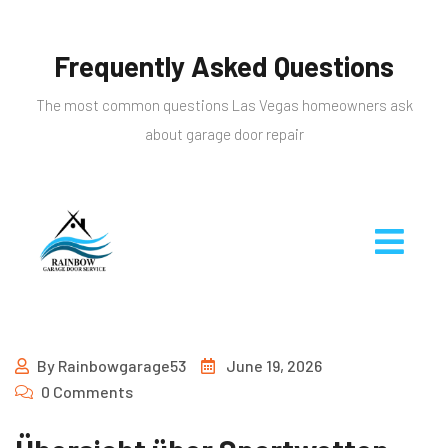
Frequently Asked Questions
The most common questions Las Vegas homeowners ask
about garage door repair
By
Rainbowgarage53
June 19, 2026
0 Comments