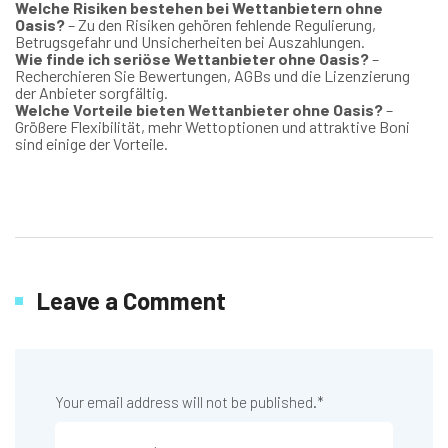
Welche Risiken bestehen bei Wettanbietern ohne
Oasis?
– Zu den Risiken gehören fehlende Regulierung,
Betrugsgefahr und Unsicherheiten bei Auszahlungen.
Wie finde ich seriöse Wettanbieter ohne Oasis?
–
Recherchieren Sie Bewertungen, AGBs und die Lizenzierung
der Anbieter sorgfältig.
Welche Vorteile bieten Wettanbieter ohne Oasis?
–
Größere Flexibilität, mehr Wettoptionen und attraktive Boni
sind einige der Vorteile.
Leave a Comment
Your email address will not be published.
*