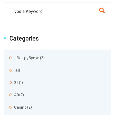
Categories
! Без рубрики
(3)
1
(1)
25
(1)
49
(7)
Casino
(2)