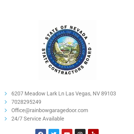
6207 Meadow Lark Ln Las Vegas, NV 89103
7028295249
Office@rainbowgaragedoor.com
24/7 Service Available