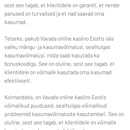
sest see tagab, et klientidele on garantii, et nende
panused on turvalised ja et nad saavad oma
kasumad.
Teiseks, pakub Vavada online kasiino Eestis laia
valiku mängu- ja kasumavõimalusi, sealhulgas
kasumavõimalusi, mida saab kasutada ka
bonuskoodiga. See on oluline, sest see tagab, et
klientidele on võimalik kasutada oma kasumad
efektiivselt.
Kolmandaks, on Vavada online kasiino Eestis
võimalikud puudused, sealhulgas võimalikud
probleemid kasumavõimaluste kasutamisel. See on
oluline, sest see tagab, et klientidele on võimalik