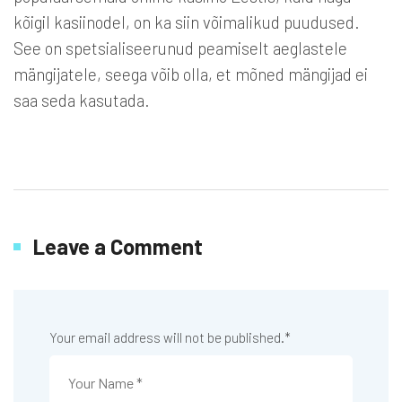
kõigil kasiinodel, on ka siin võimalikud puudused.
See on spetsialiseerunud peamiselt aeglastele
mängijatele, seega võib olla, et mõned mängijad ei
saa seda kasutada.
Leave a Comment
Your email address will not be published.
*