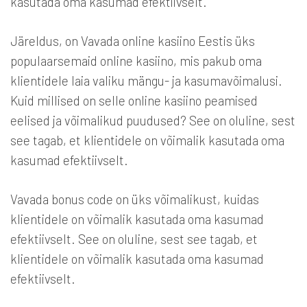
kasutada oma kasumad efektiivselt.
Järeldus, on Vavada online kasiino Eestis üks
populaarsemaid online kasiino, mis pakub oma
klientidele laia valiku mängu- ja kasumavõimalusi.
Kuid millised on selle online kasiino peamised
eelised ja võimalikud puudused? See on oluline, sest
see tagab, et klientidele on võimalik kasutada oma
kasumad efektiivselt.
Vavada bonus code on üks võimalikust, kuidas
klientidele on võimalik kasutada oma kasumad
efektiivselt. See on oluline, sest see tagab, et
klientidele on võimalik kasutada oma kasumad
efektiivselt.