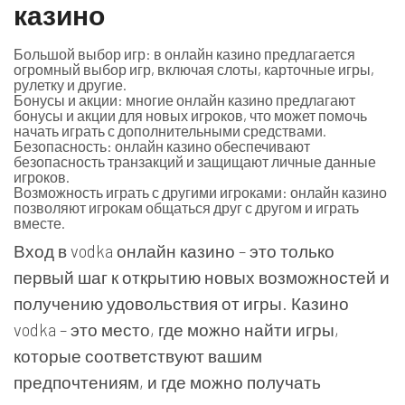
казино
Большой выбор игр: в онлайн казино предлагается
огромный выбор игр, включая слоты, карточные игры,
рулетку и другие.
Бонусы и акции: многие онлайн казино предлагают
бонусы и акции для новых игроков, что может помочь
начать играть с дополнительными средствами.
Безопасность: онлайн казино обеспечивают
безопасность транзакций и защищают личные данные
игроков.
Возможность играть с другими игроками: онлайн казино
позволяют игрокам общаться друг с другом и играть
вместе.
Вход в vodka онлайн казино – это только
первый шаг к открытию новых возможностей и
получению удовольствия от игры. Казино
vodka – это место, где можно найти игры,
которые соответствуют вашим
предпочтениям, и где можно получать