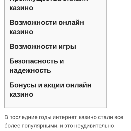
казино
Возможности онлайн
казино
Возможности игры
Безопасность и
надежность
Бонусы и акции онлайн
казино
В последние годы интернет-казино стали все
более популярными, и это неудивительно.