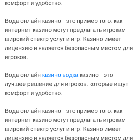
комфорт и удобство.
Вода онлайн казино – это пример того, как
интернет-казино могут предлагать игрокам
широкий спектр услуг и игр. Казино имеет
лицензию и является безопасным местом для
игроков.
Вода онлайн
казино водка
казино – это
лучшее решение для игроков, которые ищут
комфорт и удобство.
Вода онлайн казино – это пример того, как
интернет-казино могут предлагать игрокам
широкий спектр услуг и игр. Казино имеет
лицензию и является безопасным местом для