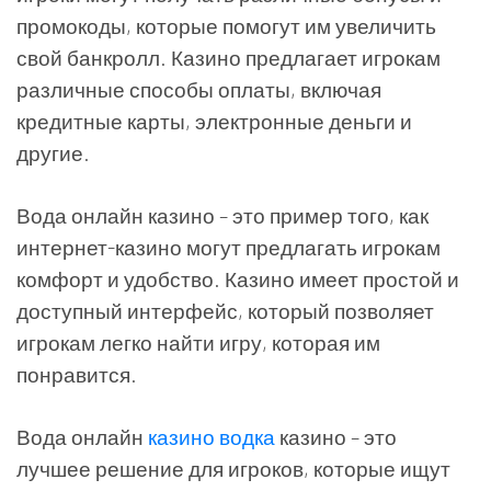
промокоды, которые помогут им увеличить
свой банкролл. Казино предлагает игрокам
различные способы оплаты, включая
кредитные карты, электронные деньги и
другие.
Вода онлайн казино – это пример того, как
интернет-казино могут предлагать игрокам
комфорт и удобство. Казино имеет простой и
доступный интерфейс, который позволяет
игрокам легко найти игру, которая им
понравится.
Вода онлайн
казино водка
казино – это
лучшее решение для игроков, которые ищут