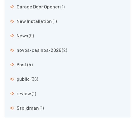
Garage Door Opener
(1)
New Installation
(1)
News
(9)
novos-casinos-2026
(2)
Post
(4)
public
(36)
review
(1)
Stoiximan
(1)