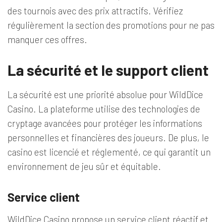
des tournois avec des prix attractifs. Vérifiez
régulièrement la section des promotions pour ne pas
manquer ces offres.
La sécurité et le support client
La sécurité est une priorité absolue pour WildDice
Casino. La plateforme utilise des technologies de
cryptage avancées pour protéger les informations
personnelles et financières des joueurs. De plus, le
casino est licencié et réglementé, ce qui garantit un
environnement de jeu sûr et équitable.
Service client
WildDice Casino propose un service client réactif et