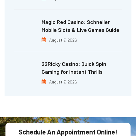
Magic Red Casino: Schneller
Mobile Slots & Live Games Guide
August 7, 2026
22Ricky Casino: Quick Spin
Gaming for Instant Thrills
August 7, 2026
Schedule An Appointment Online!