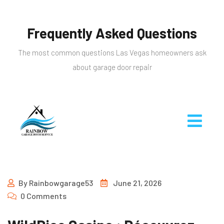
Frequently Asked Questions
The most common questions Las Vegas homeowners ask
about garage door repair
By
Rainbowgarage53
June 21, 2026
0 Comments