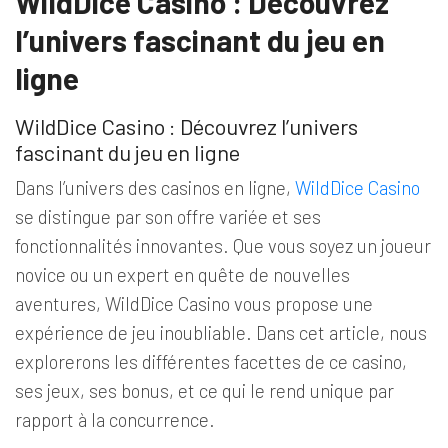
WildDice Casino : Découvrez
l’univers fascinant du jeu en
ligne
WildDice Casino : Découvrez l’univers
fascinant du jeu en ligne
Dans l’univers des casinos en ligne,
WildDice Casino
se distingue par son offre variée et ses
fonctionnalités innovantes. Que vous soyez un joueur
novice ou un expert en quête de nouvelles
aventures, WildDice Casino vous propose une
expérience de jeu inoubliable. Dans cet article, nous
explorerons les différentes facettes de ce casino,
ses jeux, ses bonus, et ce qui le rend unique par
rapport à la concurrence.