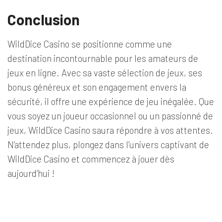
Conclusion
WildDice Casino se positionne comme une
destination incontournable pour les amateurs de
jeux en ligne. Avec sa vaste sélection de jeux, ses
bonus généreux et son engagement envers la
sécurité, il offre une expérience de jeu inégalée. Que
vous soyez un joueur occasionnel ou un passionné de
jeux, WildDice Casino saura répondre à vos attentes.
N’attendez plus, plongez dans l’univers captivant de
WildDice Casino et commencez à jouer dès
aujourd’hui !