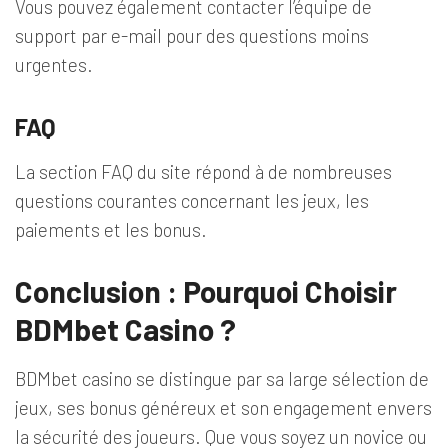
Vous pouvez également contacter l’équipe de
support par e-mail pour des questions moins
urgentes.
FAQ
La section FAQ du site répond à de nombreuses
questions courantes concernant les jeux, les
paiements et les bonus.
Conclusion : Pourquoi Choisir
BDMbet Casino ?
BDMbet casino se distingue par sa large sélection de
jeux, ses bonus généreux et son engagement envers
la sécurité des joueurs. Que vous soyez un novice ou