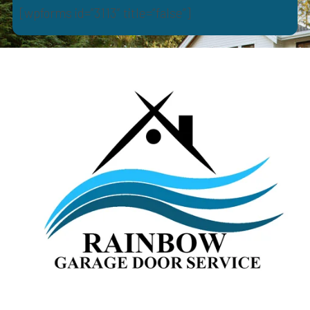
[wpforms id=”3113″ title=”false”]