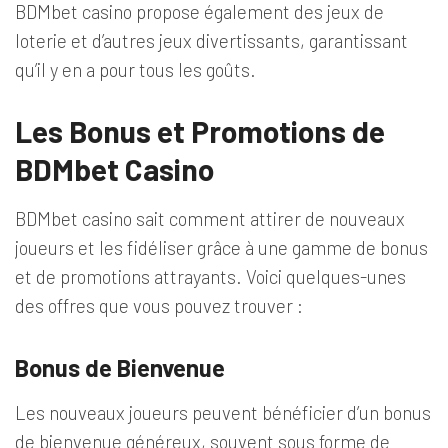
BDMbet casino propose également des jeux de
loterie et d’autres jeux divertissants, garantissant
qu’il y en a pour tous les goûts.
Les Bonus et Promotions de
BDMbet Casino
BDMbet casino sait comment attirer de nouveaux
joueurs et les fidéliser grâce à une gamme de bonus
et de promotions attrayants. Voici quelques-unes
des offres que vous pouvez trouver :
Bonus de Bienvenue
Les nouveaux joueurs peuvent bénéficier d’un bonus
de bienvenue généreux, souvent sous forme de