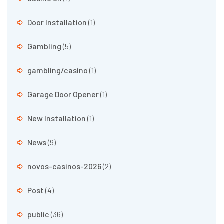
Door Installation
(1)
Gambling
(5)
gambling/casino
(1)
Garage Door Opener
(1)
New Installation
(1)
News
(9)
novos-casinos-2026
(2)
Post
(4)
public
(36)